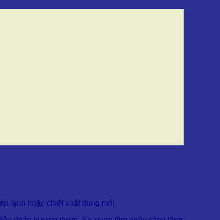
ép lạnh hoặc chiết xuất dung môi.
 liệu pháp hương thơm. Sự quan tâm ngày càng tăng