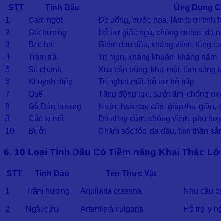
STT
Tinh Dầu
Ứng Dụng C
1
Cam ngọt
Đồ uống, nước hoa, làm tươi tinh 
2
Oải hương
Hỗ trợ giấc ngủ, chống stress, da 
3
Bạc hà
Giảm đau đầu, kháng viêm, tăng c
4
Tràm trà
Trị mụn, kháng khuẩn, kháng nấm
5
Sả chanh
Xua côn trùng, khử mùi, làm sáng t
6
Khuynh diệp
Trị nghẹt mũi, hỗ trợ hô hấp
7
Quế
Tăng động lực, sưởi ấm, chống ox
8
Gỗ Đàn hương
Nước hoa cao cấp, giúp thư giãn,
9
Cúc la mã
Da nhạy cảm, chống viêm, phù hợp
10
Bưởi
Chăm sóc tóc, da dầu, tinh thần sả
6. 10 Loại Tinh Dầu Có Tiềm năng Khai Thác L
STT
Tinh Dầu
Tên Thực Vật
1
Trầm hương
Aquilaria crassna
Nhu cầu ca
2
Ngải cứu
Artemisia vulgaris
Hỗ trợ y h