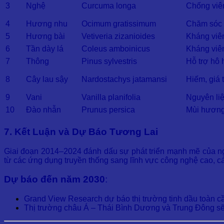
3
Nghệ
Curcuma longa
Chống viê
4
Hương nhu
Ocimum gratissimum
Chăm sóc d
5
Hương bài
Vetiveria zizanioides
Kháng viêm
6
Tần dày lá
Coleus amboinicus
Kháng viêm
7
Thông
Pinus sylvestris
Hỗ trợ hô
8
Cây lau sậy
Nardostachys jatamansi
Hiếm, giá 
9
Vani
Vanilla planifolia
Nguyên li
10
Đào nhẫn
Prunus persica
Mùi hương 
7. Kết Luận và Dự Báo Tương Lai
Giai đoạn 2014–2024 đánh dấu sự phát triển mạnh mẽ của ngà
từ các ứng dụng truyền thống sang lĩnh vực công nghệ cao, 
Dự báo đến năm 2030
:
Grand View Research dự báo thị trường tinh dầu toàn 
Thị trường châu Á – Thái Bình Dương và Trung Đông sẽ t