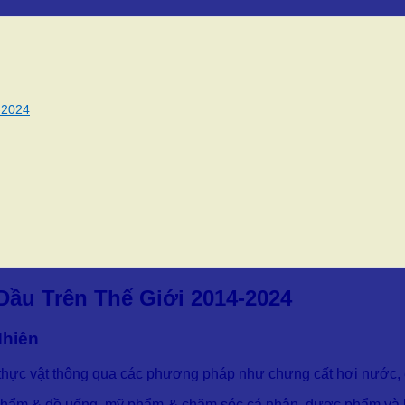
-2024
Dầu Trên Thế Giới 2014-2024
Nhiên
ừ thực vật thông qua các phương pháp như chưng cất hơi nước, 
c phẩm & đồ uống, mỹ phẩm & chăm sóc cá nhân, dược phẩm và