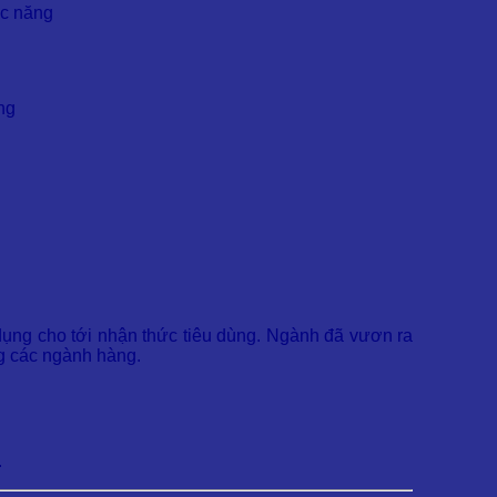
ức năng
ng
dụng cho tới nhận thức tiêu dùng. Ngành đã vươn ra
ng các ngành hàng.
.