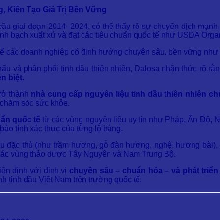
, Kiến Tạo Giá Trị Bền Vững
 cầu giai đoạn 2014–2024, có thể thấy rõ sự chuyển dịch mạnh
inh bạch xuất xứ và đạt các tiêu chuẩn quốc tế như USDA Orga
i để các doanh nghiệp có định hướng chuyên sâu, bền vững như
hẩu và phân phối tinh dầu thiên nhiên, Dalosa nhận thức rõ r
n biệt
.
trở thành
nhà cung cấp nguyên liệu tinh dầu thiên nhiên c
 chăm sóc sức khỏe.
uẩn quốc tế
từ các vùng nguyên liệu uy tín như Pháp, Ấn Độ, N
bảo tính xác thực của từng lô hàng.
dầu đặc thù (như trầm hương, gỗ đàn hương, nghệ, hương bài)
ại các vùng thảo dược Tây Nguyên và Nam Trung Bộ.
ên định với định vị
chuyên sâu – chuẩn hóa – và phát triể
nh tinh dầu Việt Nam trên trường quốc tế.