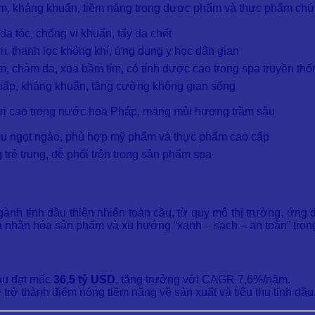
m, kháng khuẩn, tiềm năng trong dược phẩm và thực phẩm ch
a tóc, chống vi khuẩn, tẩy da chết
, thanh lọc không khí, ứng dụng y học dân gian
, chàm da, xoa bầm tím, có tính dược cao trong spa truyền thố
 hấp, kháng khuẩn, tăng cường không gian sống
trị cao trong nước hoa Pháp, mang mùi hương trầm sâu
ệu ngọt ngào, phù hợp mỹ phẩm và thực phẩm cao cấp
trẻ trung, dễ phối trộn trong sản phẩm spa
nh tinh dầu thiên nhiên toàn cầu, từ quy mô thị trường, ứng 
cá nhân hóa sản phẩm và xu hướng “xanh – sạch – an toàn” tro
cầu đạt mốc
36,5 tỷ USD
, tăng trưởng với CAGR 7,6%/năm.
rở thành điểm nóng tiềm năng về sản xuất và tiêu thụ tinh dầu