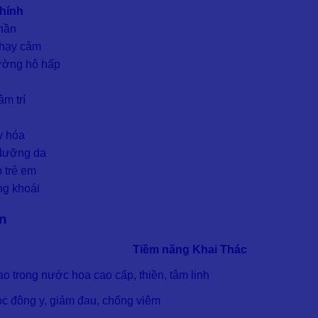
hính
thần
nhạy cảm
ường hô hấp
âm trí
y hóa
 dưỡng da
 trẻ em
ng khoái
ớn
Tiềm năng Khai Thác
o trong nước hoa cao cấp, thiền, tâm linh
ọc đông y, giảm đau, chống viêm