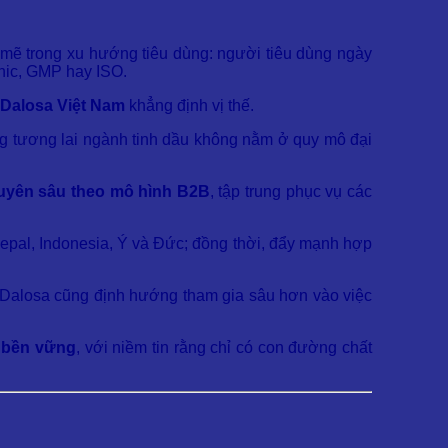
 mẽ trong xu hướng tiêu dùng: người tiêu dùng ngày
nic, GMP hay ISO.
Dalosa Việt Nam
khẳng định vị thế.
ằng tương lai ngành tinh dầu không nằm ở quy mô đại
huyên sâu theo mô hình B2B
, tập trung phục vụ các
epal, Indonesia, Ý và Đức; đồng thời, đẩy mạnh hợp
, Dalosa cũng định hướng tham gia sâu hơn vào việc
n bền vững
, với niềm tin rằng chỉ có con đường chất