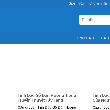
Chuyển
Giới Thiệu
Chứng nhận
đến
nội
Tìm
dung
kiếm:
TINH DẦU
DẦU
Tinh Dầu Gỗ Đàn Hương Trong
Tinh Dầu
Truyền Thuyết Tây Tạng
Của Ngườ
Câu chuyện Tinh Dầu Gỗ Đàn Hương
Câu chuyện