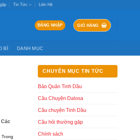
 gặp
Tin Tức
Liên Hệ
ĐĂNG NHẬP
GIỎ HÀNG
O BÌ
DANH MỤC
CHUYÊN MỤC TIN TỨC
Bảo Quản Tinh Dầu
Câu Chuyện Dalosa
Câu chuyện Tinh Dầu
 Các
Câu hỏi thường gặp
Chính sách
 Trong