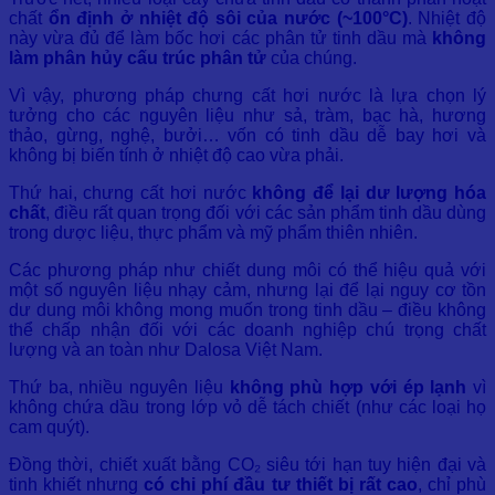
chất
ổn định ở nhiệt độ sôi của nước (~100°C)
. Nhiệt độ
này vừa đủ để làm bốc hơi các phân tử tinh dầu mà
không
làm phân hủy cấu trúc phân tử
của chúng.
Vì vậy, phương pháp chưng cất hơi nước là lựa chọn lý
tưởng cho các nguyên liệu như sả, tràm, bạc hà, hương
thảo, gừng, nghệ, bưởi… vốn có tinh dầu dễ bay hơi và
không bị biến tính ở nhiệt độ cao vừa phải.
Thứ hai, chưng cất hơi nước
không để lại dư lượng hóa
chất
, điều rất quan trọng đối với các sản phẩm tinh dầu dùng
trong dược liệu, thực phẩm và mỹ phẩm thiên nhiên.
Các phương pháp như chiết dung môi có thể hiệu quả với
một số nguyên liệu nhạy cảm, nhưng lại để lại nguy cơ tồn
dư dung môi không mong muốn trong tinh dầu – điều không
thể chấp nhận đối với các doanh nghiệp chú trọng chất
lượng và an toàn như Dalosa Việt Nam.
Thứ ba, nhiều nguyên liệu
không phù hợp với ép lạnh
vì
không chứa dầu trong lớp vỏ dễ tách chiết (như các loại họ
cam quýt).
Đồng thời, chiết xuất bằng CO₂ siêu tới hạn tuy hiện đại và
tinh khiết nhưng
có chi phí đầu tư thiết bị rất cao
, chỉ phù