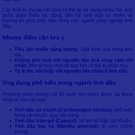
Các thiết bị chưng cất cũng có thể tái sử dụng nhiều lần, góp
phần giảm thiểu tác động đến hệ sinh thái tự nhiên và
hướng tới phát triển bền vững cho ngành công nghiệp tinh
dầu.
Nhược điểm cần lưu ý
Tiêu tốn nhiều năng lượng:
Quá trình đun nóng kéo
dài.
Không phù hợp với nguyên liệu quá nhạy cảm với
nhiệt:
Một số hợp chất dễ bay hơi có thể bị phân hủy.
Tỷ lệ thu hồi thấp với nguyên liệu chứa ít tinh dầu.
Ứng dụng phổ biến trong ngành tinh dầu
Phương pháp chưng cất lôi cuốn hơi nước được áp dụng
rộng rãi cho các loại:
Tinh dầu sả chanh (Cymbopogon citratus):
phổ biến
trong sát khuẩn, xua côn trùng.
Tinh dầu tràm gió (Cajeput):
hỗ trợ hô hấp, sát khuẩn.
Tinh dầu bạc hà (Mentha arvensis):
trị cảm, thông
xoang.