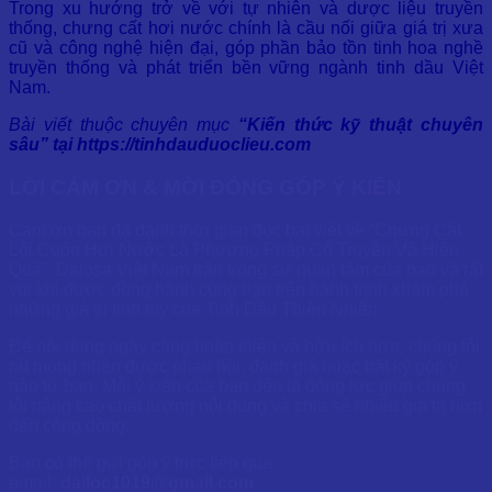
Trong xu hướng trở về với tự nhiên và dược liệu truyền
thống, chưng cất hơi nước chính là cầu nối giữa giá trị xưa
cũ và công nghệ hiện đại, góp phần bảo tồn tinh hoa nghề
truyền thống và phát triển bền vững ngành tinh dầu Việt
Nam.
Bài viết thuộc chuyên mục
“Kiến thức kỹ thuật chuyên
sâu” tại
https://tinhdauduoclieu.com
LỜI CẢM ƠN & MỜI ĐÓNG GÓP Ý KIẾN
Cảm ơn bạn đã dành thời gian đọc bài viết về “Chưng Cất
Lôi Cuốn Hơi Nước Là Phương Pháp Cổ Truyền Và Hiệu
Quả”. Dalosa Việt Nam trân trọng sự quan tâm của bạn và rất
vui khi được đồng hành cùng bạn trên hành trình khám phá
những giá trị tinh túy của Tinh Dầu Thiên Nhiên.
Để nội dung ngày càng hoàn thiện và hữu ích hơn, chúng tôi
rất mong nhận được phản hồi, đánh giá hoặc bất kỳ góp ý
nào từ bạn. Mỗi ý kiến của bạn đều là động lực giúp chúng
tôi nâng cao chất lượng nội dung và chia sẻ nhiều giá trị hơn
đến cộng đồng.
Bạn có thể gửi góp ý trực tiếp qua
email:
dailoc1019@gmail.com