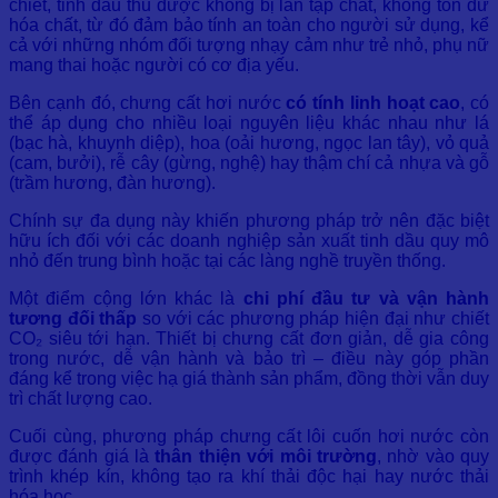
chiết, tinh dầu thu được không bị lẫn tạp chất, không tồn dư
hóa chất, từ đó đảm bảo tính an toàn cho người sử dụng, kể
cả với những nhóm đối tượng nhạy cảm như trẻ nhỏ, phụ nữ
mang thai hoặc người có cơ địa yếu.
Bên cạnh đó, chưng cất hơi nước
có tính linh hoạt cao
, có
thể áp dụng cho nhiều loại nguyên liệu khác nhau như lá
(bạc hà, khuynh diệp), hoa (oải hương, ngọc lan tây), vỏ quả
(cam, bưởi), rễ cây (gừng, nghệ) hay thậm chí cả nhựa và gỗ
(trầm hương, đàn hương).
Chính sự đa dụng này khiến phương pháp trở nên đặc biệt
hữu ích đối với các doanh nghiệp sản xuất tinh dầu quy mô
nhỏ đến trung bình hoặc tại các làng nghề truyền thống.
Một điểm cộng lớn khác là
chi phí đầu tư và vận hành
tương đối thấp
so với các phương pháp hiện đại như chiết
CO₂ siêu tới hạn. Thiết bị chưng cất đơn giản, dễ gia công
trong nước, dễ vận hành và bảo trì – điều này góp phần
đáng kể trong việc hạ giá thành sản phẩm, đồng thời vẫn duy
trì chất lượng cao.
Cuối cùng, phương pháp chưng cất lôi cuốn hơi nước còn
được đánh giá là
thân thiện với môi trường
, nhờ vào quy
trình khép kín, không tạo ra khí thải độc hại hay nước thải
hóa học.