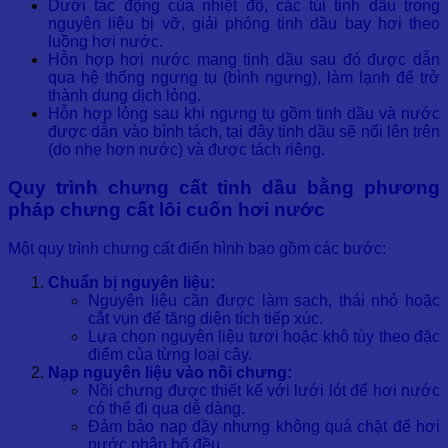
Dưới tác động của nhiệt độ, các túi tinh dầu trong
nguyên liệu bị vỡ, giải phóng tinh dầu bay hơi theo
luồng hơi nước.
Hỗn hợp hơi nước mang tinh dầu sau đó được dẫn
qua hệ thống ngưng tụ (bình ngưng), làm lạnh để trở
thành dung dịch lỏng.
Hỗn hợp lỏng sau khi ngưng tụ gồm tinh dầu và nước
được dẫn vào bình tách, tại đây tinh dầu sẽ nổi lên trên
(do nhẹ hơn nước) và được tách riêng.
Quy trình chưng cất tinh dầu bằng phương
pháp
chưng cất lôi cuốn hơi nước
Một quy trình chưng cất điển hình bao gồm các bước:
Chuẩn bị nguyên liệu:
Nguyên liệu cần được làm sạch, thái nhỏ hoặc
cắt vụn để tăng diện tích tiếp xúc.
Lựa chọn nguyên liệu tươi hoặc khô tùy theo đặc
điểm của từng loại cây.
Nạp nguyên liệu vào nồi chưng:
Nồi chưng được thiết kế với lưới lót để hơi nước
có thể đi qua dễ dàng.
Đảm bảo nạp đầy nhưng không quá chặt để hơi
nước phân bố đều.