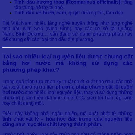
Tinh dầu hương thảo (Rosmarinus officinalis):
tăng
tập trung, hỗ trợ trí nhớ.
Tinh dầu vỏ bưởi, cam, quýt:
dưỡng tóc, làm đẹp.
Tại Việt Nam, nhiều làng nghề truyền thống như làng nghề
tinh dầu Kim Sơn (Ninh Bình), hay các cơ sở tại Quảng
Nam, Bình Dương… vẫn đang sử dụng phương pháp này
để chưng cất các loại tinh dầu địa phương.
Tại sao nhiều loại nguyên liệu được chưng cất
bằng hơi nước mà không sử dụng các
phương pháp khác?
Trong quá trình lựa chọn kỹ thuật chiết xuất tinh dầu, các nhà
sản xuất thường ưu tiên
phương pháp chưng cất lôi cuốn
hơi nước
cho nhiều loại nguyên liệu, thay vì sử dụng những
phương pháp hiện đại như chiết CO₂ siêu tới hạn, ép lạnh
hay chiết dung môi.
Điều này không phải ngẫu nhiên, mà xuất phát từ những
tính chất vật lý – hóa học đặc trưng của nguyên liệu
cũng như mục tiêu chất lượng thành phẩm
.
Trước hết, nhiều loại cây chứa tinh dầu có thành phần hoạt