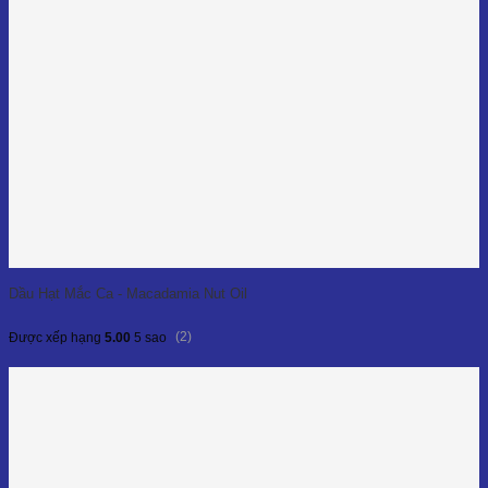
Dầu Hạt Mắc Ca - Macadamia Nut Oil
(2)
Được xếp hạng
5.00
5 sao