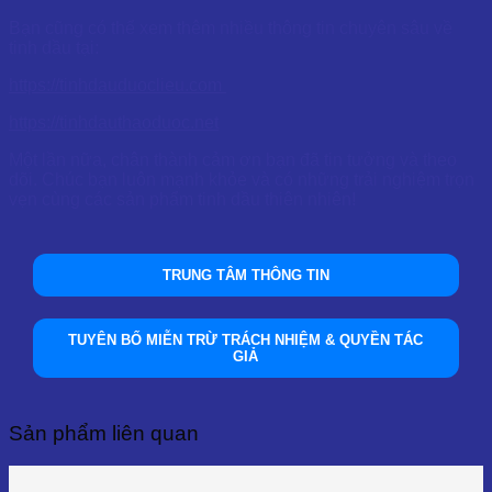
Bạn cũng có thể xem thêm nhiều thông tin chuyên sâu về
tinh dầu tại:
https://tinhdauduoclieu.com
https://tinhdauthaoduoc.net
Một lần nữa, chân thành cảm ơn bạn đã tin tưởng và theo
dõi. Chúc bạn luôn mạnh khỏe và có những trải nghiệm trọn
vẹn cùng các sản phẩm tinh dầu thiên nhiên!
TRUNG TÂM THÔNG TIN
TUYÊN BỐ MIỄN TRỪ TRÁCH NHIỆM & QUYỀN TÁC
GIẢ
Sản phẩm liên quan