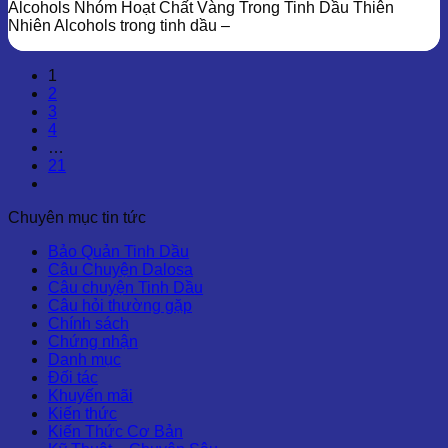
Alcohols Nhóm Hoạt Chất Vàng Trong Tinh Dầu Thiên
Nhiên Alcohols trong tinh dầu –
1
2
3
4
…
21
Chuyên mục tin tức
Bảo Quản Tinh Dầu
Câu Chuyện Dalosa
Câu chuyện Tinh Dầu
Câu hỏi thường gặp
Chính sách
Chứng nhận
Danh mục
Đối tác
Khuyến mãi
Kiến thức
Kiến Thức Cơ Bản