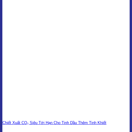
Chiết Xuất CO₂ Siêu Tới Hạn Cho Tinh Dầu Thêm Tinh Khiết