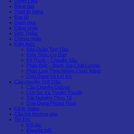
Dược Liệu
Bảng Giá
Thiết Bị Xông
Bao Bì
Danh mục
Đăng nhập
Giới Thiệu
Chứng nhận
Kiến thức
Bảo Quản Tinh Dầu
Kiến Thức Cơ Bản
Kỹ Thuật – Chuyên Sâu
Phân Biệt – Đánh Giá Chất Lượng
Phân Loại Theo Nhóm Chức Năng
Ứng Dụng Và Lợi Ích
Câu chuyện Tinh Dầu
Câu Chuyện Dalosa
Lịch Sử Và Truyền Thuyết
Trải Nghiệm Thực Tế
Ứng Dụng Phong Thuỷ
Kênh Video
Câu hỏi thường gặp
Tin Tức
Đối tác
Khuyến mãi