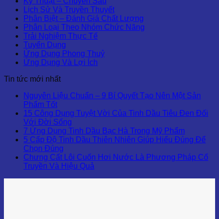
Kỹ Thuật – Chuyên Sâu
Lịch Sử Và Truyền Thuyết
Phân Biệt – Đánh Giá Chất Lượng
Phân Loại Theo Nhóm Chức Năng
Trải Nghiệm Thực Tế
Tuyển Dụng
Ứng Dụng Phong Thuỷ
Ứng Dụng Và Lợi Ích
Tin tức mới nhất
Nguyên Liệu Chuẩn – 9 Bí Quyết Tạo Nên Một Sản
Phẩm Tốt
15 Công Dụng Tuyệt Vời Của Tinh Dầu Tiêu Đen Đối
Với Đời Sống
7 Ứng Dụng Tinh Dầu Bạc Hà Trong Mỹ Phẩm
5 Cấp Độ Tinh Dầu Thiên Nhiên Giúp Hiểu Đúng Để
Chọn Đúng
Chưng Cất Lôi Cuốn Hơi Nước Là Phương Pháp Cổ
Truyền Và Hiệu Quả