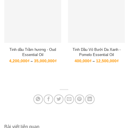
Tinh dầu Trầm hương - Oud
Tinh Dầu Vỏ Bưởi Da Xanh -
Essential Oil
Pomelo Essential Oil
Khoảng
Kho
4,200,000
₫
–
35,000,000
₫
400,000
₫
–
12,500,000
₫
giá:
giá:
từ
từ
4,200,000₫
400,
đến
đến
35,000,000₫
12,5
Bài viết liên quan