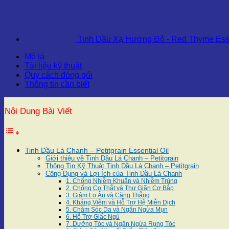
Tinh Dầu Xạ Hương Đỏ - Red Thyme Esse
Mô tả
Tài liệu kỹ thuật
Quy cách đóng gói
Thông tin cần biết
Nội Dung Bài Viết
Tinh Dầu Lá Chanh – Petitgrain Essential Oil
Giới thiệu về Tinh Dầu Lá Chanh – Petitgrain
Thông Tin Kỹ Thuật Tinh Dầu Lá Chanh – Petitgrain
Công Dụng và Lợi Ích của Tinh Dầu Lá Chanh
1. Chống Nhiễm Khuẩn và Nhiễm Trùng
2. Chống Co Thắt và Thư Giãn Cơ Bắp
3. Giảm Lo Âu và Căng Thẳng
4. Kháng Viêm và Hỗ Trợ Hệ Miễn Dịch
5. Chăm Sóc Da và Ngăn Ngừa Mụn
6. Hỗ Trợ Giấc Ngủ
7. Dưỡng Tóc và Ngăn Ngừa Rụng Tóc