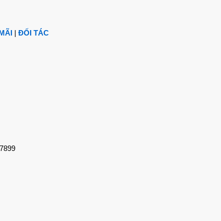
ential Oil
MÃI
|
ĐỐI TÁC
eol, Geraniol, Linalool, Myrcene, Neryl acetate
Độ (với các chứng nhận ISO 22000, Kosher, GMP)
còn mang lại nhiều lợi ích cho sức khỏe và sắc đẹp. Dưới đây 
27899
ngừa nhiễm trùng huyết và các bệnh nhiễm khuẩn khác. Nhờ cá
 và hỗ trợ trong việc điều trị các vết thương ngoài da.