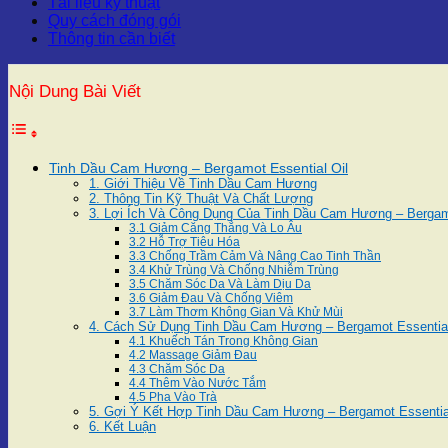
Tài liệu kỹ thuật
Quy cách đóng gói
Thông tin cần biết
Nội Dung Bài Viết
Tinh Dầu Cam Hương – Bergamot Essential Oil
1. Giới Thiệu Về Tinh Dầu Cam Hương
2. Thông Tin Kỹ Thuật Và Chất Lượng
3. Lợi Ích Và Công Dụng Của Tinh Dầu Cam Hương – Bergamo
3.1 Giảm Căng Thẳng Và Lo Âu
3.2 Hỗ Trợ Tiêu Hóa
3.3 Chống Trầm Cảm Và Nâng Cao Tinh Thần
3.4 Khử Trùng Và Chống Nhiễm Trùng
3.5 Chăm Sóc Da Và Làm Dịu Da
3.6 Giảm Đau Và Chống Viêm
3.7 Làm Thơm Không Gian Và Khử Mùi
4. Cách Sử Dụng Tinh Dầu Cam Hương – Bergamot Essential
4.1 Khuếch Tán Trong Không Gian
4.2 Massage Giảm Đau
4.3 Chăm Sóc Da
4.4 Thêm Vào Nước Tắm
4.5 Pha Vào Trà
5. Gợi Ý Kết Hợp Tinh Dầu Cam Hương – Bergamot Essential
6. Kết Luận