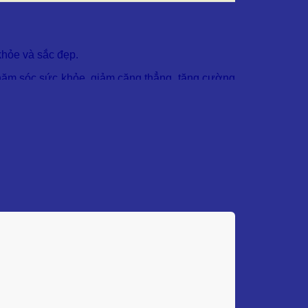
khỏe và sắc đẹp.
 chăm sóc sức khỏe, giảm căng thẳng, tăng cường
hẩm.
c từ miền Nam Italy. Cây cam Bergamot thường
 một chút hương cay nồng.
t tính có lợi trong quả cam Bergamot.
 khác, giúp phát huy tối đa hiệu quả trong việc