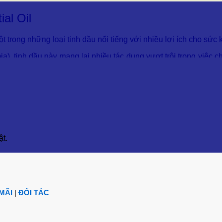
al Oil
rong những loại tinh dầu nổi tiếng với nhiều lợi ích cho sức 
a), tinh dầu này mang lại nhiều tác dụng vượt trội trong việc
 trong nhiều sản phẩm chăm sóc sức khỏe, làm đẹp và dược p
uất từ quả của cây cam Bergamot, một loại cây có nguồn gố
cho sự phát triển của loài cây này.
t.
rưng, dễ nhận diện với sự kết hợp giữa cam quýt tươi mát và
p chưng cất hơi nước, giữ lại nguyên vẹn các thành phần hoạ
ne, limonene, linalool, linalyl acetate, nerol, và nhiều chất
MÃI
|
ĐỐI TÁC