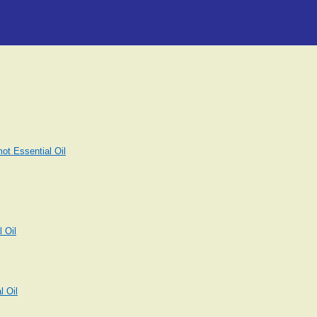
t Essential Oil
 Oil
 Oil