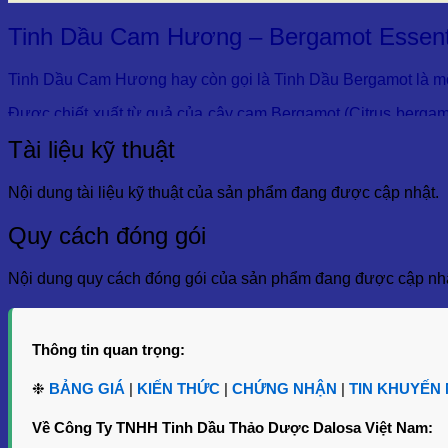
Tinh Dầu Cam Hương – Bergamot Essenti
Tinh Dầu Cam Hương hay còn gọi là Tinh Dầu Bergamot là một t
Được chiết xuất từ quả của cây cam Bergamot (Citrus bergami
tiêu hóa, và hỗ trợ trong việc làm đẹp.
Tài liệu kỹ thuật
Đặc biệt, Tinh Dầu Cam Hương còn là thành phần quan trọng
Nội dung tài liệu kỹ thuật của sản phẩm đang được cập nhật.
1. Giới Thiệu Về Tinh Dầu Cam Hương
Quy cách đóng gói
Tinh Dầu Cam Hương (Bergamot Essential Oil) được chiết x
được trồng ở vùng Calabria, nơi có khí hậu đặc biệt thích hợp 
Nội dung quy cách đóng gói của sản phẩm đang được cập nhậ
Tinh dầu cam hương có màu sắc xanh nhạt và mùi hương đặc t
Tinh Dầu Cam Hương được chiết xuất chủ yếu bằng phương phá
Thông tin quan trọng:
Sản phẩm có thành phần hóa học phong phú, bao gồm alpha-pine
chăm sóc sức khỏe và sắc đẹp.
❉
BẢNG GIÁ
|
KIẾN THỨC
|
CHỨNG NHẬN
|
TIN KHUYẾN 
2. Thông Tin Kỹ Thuật Và Chất Lượng
Về Công Ty TNHH Tinh Dầu Thảo Dược Dalosa Việt Nam: