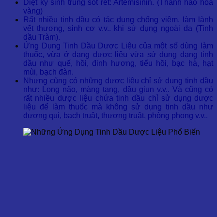
Diệt ký sinh trùng sốt rét: Artemisinin. (Thanh hao hoa
vàng)
Rất nhiều tinh dầu có tác dụng chống viêm, làm lành
vết thương, sinh cơ v.v.. khi sử dụng ngoài da (Tinh
dầu Tràm).
Ứng Dụng Tinh Dầu Dược Liệu của m
ột số dùng làm
thuốc, vừa ở dạng dược liệu vừa sử dụng dạng tinh
dầu như quế, hồi, đinh hương, tiểu hồi, bạc hà, hạt
mùi, bạch đàn.
Nhưng cũng có những dược liệu chỉ sử dụng tinh dầu
như: Long não, màng tang, dầu giun v.v.. Và cũng có
rất nhiều dược liệu chứa tinh dầu chỉ sử dụng dược
liệu để làm thuốc mà không sử dụng tinh dầu như
đương qui, bạch truật, thương truật, phòng phong v.v..