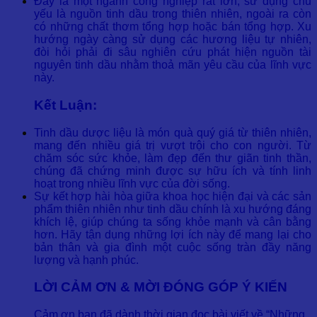
Ðây là một ngành công nghiệp rất lớn, sử dụng chủ
yếu là nguồn tinh dầu trong thiên nhiên, ngoài ra còn
có những chất thơm tổng hợp hoặc bán tổng hợp. Xu
hướng ngày càng sử dụng các hương liệu tự nhiên,
đòi hỏi phải đi sâu nghiên cứu phát hiện nguồn tài
nguyên tinh dầu nhằm thoả mãn yêu cầu của lĩnh vực
này.
Kết Luận:
Tinh dầu dược liệu là món quà quý giá từ thiên nhiên,
mang đến nhiều giá trị vượt trội cho con người. Từ
chăm sóc sức khỏe, làm đẹp đến thư giãn tinh thần,
chúng đã chứng minh được sự hữu ích và tính linh
hoạt trong nhiều lĩnh vực của đời sống.
Sự kết hợp hài hòa giữa khoa học hiện đại và các sản
phẩm thiên nhiên như tinh dầu chính là xu hướng đáng
khích lệ, giúp chúng ta sống khỏe mạnh và cân bằng
hơn. Hãy tận dụng những lợi ích này để mang lại cho
bản thân và gia đình một cuộc sống tràn đầy năng
lượng và hạnh phúc.
LỜI CẢM ƠN & MỜI ĐÓNG GÓP Ý KIẾN
Cảm ơn bạn đã dành thời gian đọc bài viết về “Những