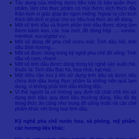
Tác dụng của những dược liệu này là bảo quản thực
phẩm, làm cho thực phẩm có mùi thơm, kích thích dây
thần kinh vị giác giúp ăn ngon miệng. Ngoài ra còn kích
thích tiết dịch vị giúp cho sự tiêu hoá thức ăn dễ dàng.
Một số tinh dầu và thành phần tinh dầu được dùng làm
thơm bánh kẹo, các loại mứt, đồ đóng hộp …: vanilin,
menthol, eucalyptol v.v..
Một số dùng để pha chế rượu mùi: Tinh dầu hồi, tinh
dầu đinh hương…
Một số được dùng trong kỹ nghệ pha chế đồ uống: Tinh
dầu vỏ cam, chanh …
Một số tinh dầu được dùng trong kỹ nghệ sản xuất chè,
thuốc lá: Tinh dầu Bạc hà, hoa nhài, hạt mùi…
Một điều cần lưu ý khi sử dụng tinh dầu và dược liệu
chứa tinh dầu trong thực phẩm là không nên quá lạm
dụng, vì không phải tinh dầu không độc.
Vì thế người ta có những quy định rất chặt chẽ khi sử
dụng tinh dầu: quy định liều thường dùng, liều tối đa
trong thức ăn cũng như trong đồ uống hoặc và các chế
phẩm khác với từng loại tinh dầu.
Kỹ nghệ pha chế nước hoa, xà phòng, mỹ phẩm,
các hương liệu khác: