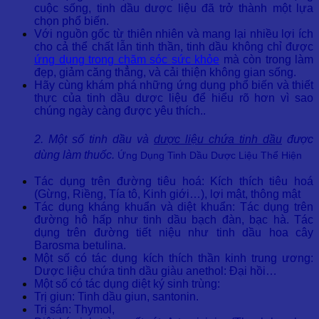
cuộc sống, tinh dầu dược liệu đã trở thành một lựa
chọn phổ biến.
Với nguồn gốc từ thiên nhiên và mang lại nhiều lợi ích
cho cả thể chất lẫn tinh thần, tinh dầu không chỉ được
ứng dụng trong chăm sóc sức khỏe
mà còn trong làm
đẹp, giảm căng thẳng, và cải thiện không gian sống.
Hãy cùng khám phá những ứng dụng phổ biến và thiết
thực của tinh dầu dược liệu để hiểu rõ hơn vì sao
chúng ngày càng được yêu thích..
2. Một số tinh dầu và
dược liệu chứa tinh dầu
được
dùng làm thuốc.
Ứng Dụng Tinh Dầu Dược Liệu Thể Hiện
Tác dụng trên đường tiêu hoá: Kích thích tiêu hoá
(Gừng, Riềng, Tía tô, Kinh giới…), lợi mật, thông mật
Tác dụng kháng khuẩn và diệt khuẩn: Tác dụng trên
đường hô hấp như tinh dầu bạch đàn, bạc hà. Tác
dụng trên đường tiết niệu như tinh dầu hoa cây
Barosma betulina.
Một số có tác dụng kích thích thần kinh trung ương:
Dược liệu chứa tinh dầu giàu anethol: Ðại hồi…
Một số có tác dụng diệt ký sinh trùng:
Trị giun: Tinh dầu giun, santonin.
Trị sán: Thymol,