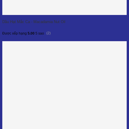
Dầu Hạt Mắc Ca - Macadamia Nut Oil
(2)
Được xếp hạng
5.00
5 sao