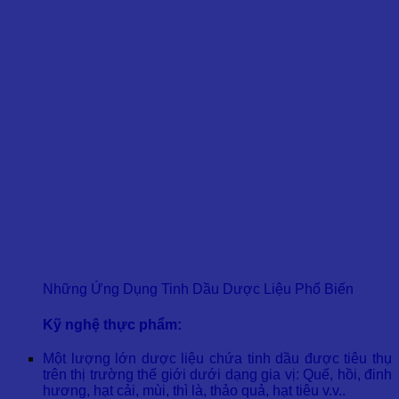
Những Ứng Dụng Tinh Dầu Dược Liệu Phổ Biến
Kỹ nghệ thực phẩm:
Một lượng lớn dược liệu chứa tinh dầu được tiêu thụ
trên thị trường thế giới dưới dạng gia vị: Quế, hồi, đinh
hương, hạt cải, mùi, thì là, thảo quả, hạt tiêu v.v..