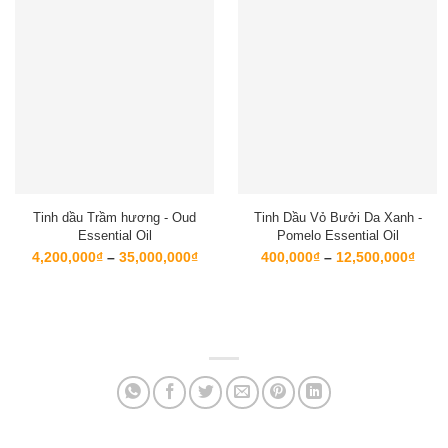
Tinh dầu Trầm hương - Oud
Tinh Dầu Vỏ Bưởi Da Xanh -
Essential Oil
Pomelo Essential Oil
Khoảng
Kho
4,200,000
₫
–
35,000,000
₫
400,000
₫
–
12,500,000
₫
giá:
giá:
từ
từ
4,200,000₫
400,
đến
đến
35,000,000₫
12,5