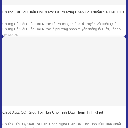
Chưng Cất Lôi Cuốn Hơi Nước Là Phương Pháp Cổ Truyền Và Hiệu Quả
Chưng Cất Lôi Cuốn Hơi Nước Là Phương Pháp Cổ Truyền Và Hiệu Quả
Chưng Cất Lôi Cuốn Hơi Nước là phương pháp truyền thống lâu đời, đóng vai
trò nền tảng trong ngành chiết xuất tinh dầu thiên nhiên. Từ những nồi đồng thủ
19/05/2025
công ở các làng nghề cho đến hệ thống chưng
Chiết Xuất CO₂ Siêu Tới Hạn Cho Tinh Dầu Thêm Tinh Khiết
Chiết Xuất CO₂ Siêu Tới Hạn: Công Nghệ Hiện Đại Cho Tinh Dầu Tinh Khiết