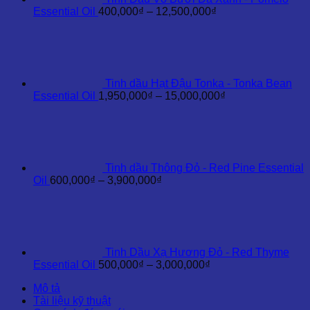
Khoảng
Essential Oil
400,000
₫
–
12,500,000
₫
giá:
từ
400,000₫
đến
12,500,000₫
Tinh dầu Hạt Đậu Tonka - Tonka Bean
Khoảng
Essential Oil
1,950,000
₫
–
15,000,000
₫
giá:
từ
1,950,000₫
đến
15,000,000₫
Tinh dầu Thông Đỏ - Red Pine Essential
Khoảng
Oil
600,000
₫
–
3,900,000
₫
giá:
từ
600,000₫
đến
3,900,000₫
Tinh Dầu Xạ Hương Đỏ - Red Thyme
Khoảng
Essential Oil
500,000
₫
–
3,000,000
₫
giá:
Mô tả
từ
Tài liệu kỹ thuật
500,000₫