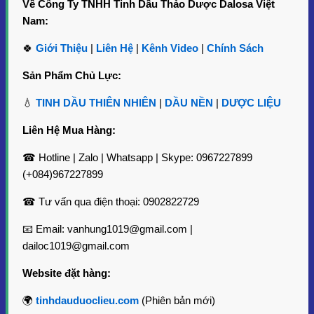
Về Công Ty TNHH Tinh Dầu Thảo Dược Dalosa Việt
Nam:
🍀
Giới Thiệu
|
Liên Hệ
|
Kênh Video
|
Chính Sách
Sản Phẩm Chủ Lực:
💧
TINH DẦU THIÊN NHIÊN
|
DẦU NỀN
|
DƯỢC LIỆU
Liên Hệ Mua Hàng:
☎ Hotline | Zalo | Whatsapp | Skype: 0967227899
(+084)967227899
Vỏ Chai Thuỷ Tinh 500ml Giải Pháp Lý Tưởng Cho
Đóng Gói Sản Phẩm
☎ Tư vấn qua điện thoại: 0902822729
Dung tích
: 500ml
📧 Email: vanhung1019@gmail.com |
Chiều cao
: 178mm
Màu
: Nâu hổ phách
dailoc1019@gmail.com
Đường kính
: 80mm
Website đặt hàng:
Vỏ chai thủy tinh 500ml với thiết kế đơn giản nhưng đầy tinh
tế này không chỉ tạo ấn tượng mạnh mẽ mà còn bảo vệ sản
🌍
tinhdauduoclieu.com
(Phiên bản mới)
phẩm bên trong khỏi tác động từ môi trường bên ngoài, đặc