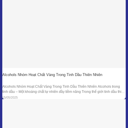
nền y học cổ đại đã sử dụng tinh dầu
Alcohols Nhóm Hoạt Chất Vàng Trong Tinh Dầu Thiên Nhiên
Alcohols Nhóm Hoạt Chất Vàng Trong Tinh Dầu Thiên Nhiên Alcohols trong
tinh dầu – Một khoáng chất tự nhiên đầy tiềm năng Trong thế giới tinh dầu thiên
nhiên, mỗi giọt nhỏ bé lại ẩn chứa hàng trăm hợp chất hóa học với công dụng
15/05/2025
trị liệu riêng biệt. Trong số đó, nhóm Alcohols