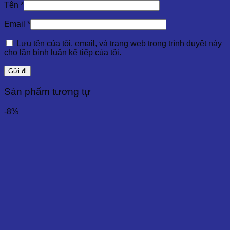
Tên
*
Với thiết kế đơn giản và tính linh hoạt cao, chai thủy tinh
Email
*
500ml có thể sử dụng cho nhiều mục đích khác nhau, từ
đựng tinh dầu, mỹ phẩm cho đến dược phẩm, thực phẩm,
Lưu tên của tôi, email, và trang web trong trình duyệt này
hay các loại nước giải khát. Điều này giúp các doanh nghiệp
cho lần bình luận kế tiếp của tôi.
tiết kiệm chi phí và đơn giản hóa quy trình đóng gói.
Tại Sao Nên Chọn Vỏ Chai Thuỷ Tinh 500ml?
Sản phẩm tương tự
Với nhiều ưu điểm vượt trội, vỏ chai thủy tinh 500ml là lựa
chọn lý tưởng cho các doanh nghiệp cần đóng gói sản phẩm
-8%
chất lỏng. Không chỉ bảo vệ sản phẩm một cách tối ưu, chai
thủy tinh này còn giúp tăng tính thẩm mỹ và chuyên nghiệp
cho sản phẩm của bạn. Đây là một giải pháp đóng gói tiện
lợi, bền bỉ và an toàn cho các sản phẩm như tinh dầu, dược
phẩm, mỹ phẩm và thực phẩm.
Dalosa Việt Nam – Nhà Cung Cấp Tinh Dầu Và
Bao Bì Chuyên Nghiệp
Công ty TNHH Tinh Dầu Thảo Dược Dalosa Việt Nam là
doanh nghiệp hàng đầu trong việc cung cấp tinh dầu thiên
nhiên tại Việt Nam. Với hơn 20 năm kinh nghiệm trong