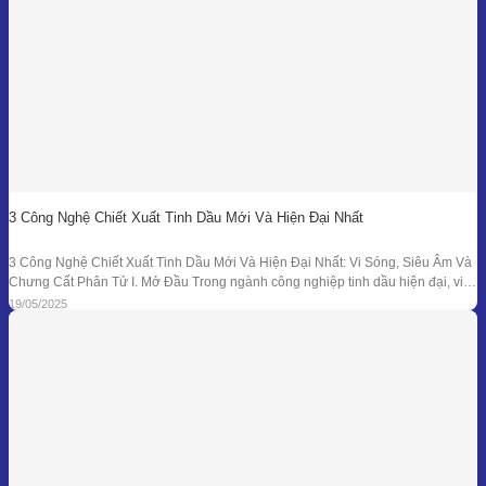
3 Công Nghệ Chiết Xuất Tinh Dầu Mới Và Hiện Đại Nhất
3 Công Nghệ Chiết Xuất Tinh Dầu Mới Và Hiện Đại Nhất: Vi Sóng, Siêu Âm Và
Chưng Cất Phân Tử I. Mở Đầu Trong ngành công nghiệp tinh dầu hiện đại, việc
tối ưu hóa hiệu suất chiết xuất, giữ nguyên hương thơm và hoạt chất trị liệu là
19/05/2025
mục tiêu hàng đầu. Bên