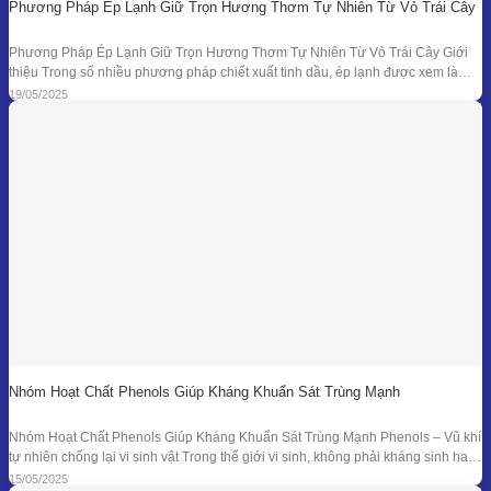
Phương Pháp Ép Lạnh Giữ Trọn Hương Thơm Tự Nhiên Từ Vỏ Trái Cây
Phương Pháp Ép Lạnh Giữ Trọn Hương Thơm Tự Nhiên Từ Vỏ Trái Cây Giới
thiệu Trong số nhiều phương pháp chiết xuất tinh dầu, ép lạnh được xem là
một trong những kỹ thuật đối với nguyên liệu đặc thù – đặc biệt là vỏ các loại
19/05/2025
quả có mùi hương tươi mát như
Nhóm Hoạt Chất Phenols Giúp Kháng Khuẩn Sát Trùng Mạnh
Nhóm Hoạt Chất Phenols Giúp Kháng Khuẩn Sát Trùng Mạnh Phenols – Vũ khí
tự nhiên chống lại vi sinh vật Trong thế giới vi sinh, không phải kháng sinh hay
hóa chất tổng hợp mới là “anh hùng” duy nhất. Từ hàng ngàn năm trước, các
15/05/2025