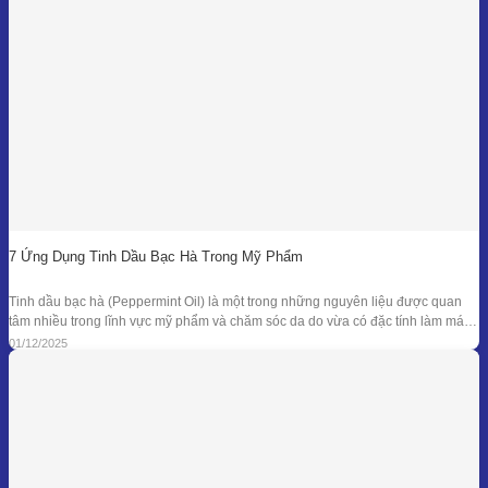
7 Ứng Dụng Tinh Dầu Bạc Hà Trong Mỹ Phẩm
Tinh dầu bạc hà (Peppermint Oil) là một trong những nguyên liệu được quan
tâm nhiều trong lĩnh vực mỹ phẩm và chăm sóc da do vừa có đặc tính làm mát
đặc trưng, vừa sở hữu phổ kháng khuẩn và khử mùi tự nhiên đã được ghi nhận
01/12/2025
trong nhiều nghiên cứu. Giá trị