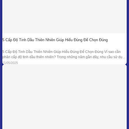
5 Cấp Độ Tinh Dầu Thiên Nhiên Giúp Hiểu Đúng Để Chọn Đúng
5 Cấp Độ Tinh Dầu Thiên Nhiên Giúp Hiểu Đúng Để Chọn Đúng Vì sao cần
phân cấp độ tinh dầu thiên nhiên? Trong những năm gần đây, nhu cầu sử dụng
tinh dầu thiên nhiên ngày càng gia tăng trong các lĩnh vực như chăm sóc sức
21/05/2025
khỏe, mỹ phẩm, liệu pháp hương thơm,