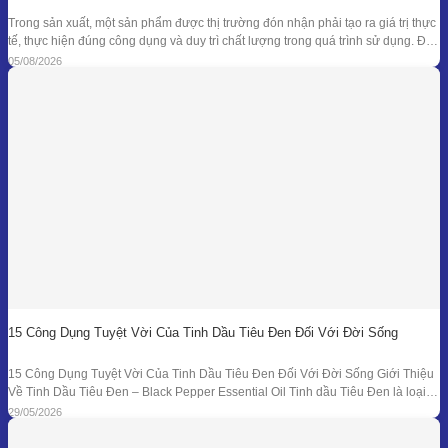
Trong sản xuất, một sản phẩm được thị trường đón nhận phải tạo ra giá trị thực
tế, thực hiện đúng công dụng và duy trì chất lượng trong quá trình sử dụng. Để
đạt được kết quả đó, doanh nghiệp cần kiểm soát đồng bộ từ mục tiêu nghiên
05/08/2026
cứu, nguyên liệu, công thức
15 Công Dụng Tuyệt Vời Của Tinh Dầu Tiêu Đen Đối Với Đời Sống
15 Công Dụng Tuyệt Vời Của Tinh Dầu Tiêu Đen Đối Với Đời Sống Giới Thiệu
Về Tinh Dầu Tiêu Đen – Black Pepper Essential Oil Tinh dầu Tiêu Đen là loại
tinh dầu thiên nhiên được chiết xuất từ quả của cây Tiêu Đen (Piper nigrum)
29/05/2026
bằng phương pháp chưng cất hơi nước. Đây là