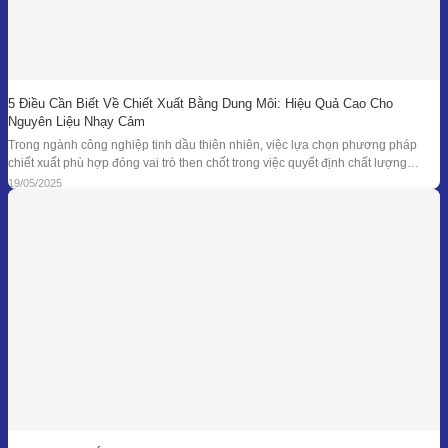
5 Điều Cần Biết Về Chiết Xuất Bằng Dung Môi: Hiệu Quả Cao Cho
Nguyên Liệu Nhạy Cảm
Trong ngành công nghiệp tinh dầu thiên nhiên, việc lựa chọn phương pháp
chiết xuất phù hợp đóng vai trò then chốt trong việc quyết định chất lượng
thành phẩm – đặc biệt là đối với những loại nguyên liệu cao cấp và nhạy cảm.
19/05/2025
Khi các phương pháp truyền thống như chưng cất lôi