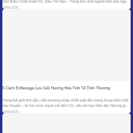
Giới thiệu Chiết Xuất CO₂ Siêu Tới Hạn – Trong bối cảnh ngành tinh dầu ngày
càng đồi hỏi cao về độ tinh khiết, tính an toàn và hiệu quả sinh học, phương
19/05/2025
pháp chiết xuất bằng CO₂ siêu tới
5 Cách Enfleurage Lưu Giữ Hương Hoa Tinh Tế Thời Thượng
Trong thế giới tinh dầu, mỗi phương pháp chiết xuất đều mang trong mình một
câu chuyện – từ hơi nước mạnh mẽ đến CO₂ siêu tới hạn hiện đại. Nhưng giữa
dòng chảy công nghệ ấy, enfleurage – một kỹ thuật cổ xưa và tinh tế – vẫn tồn
19/05/2025
tại như một biểu tượng