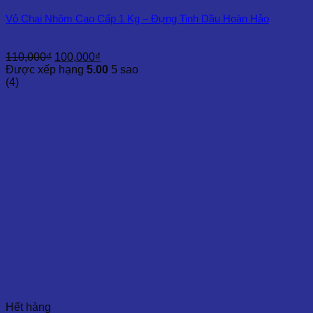
Vỏ Chai Nhôm Cao Cấp 1 Kg – Đựng Tinh Dầu Hoàn Hảo
Giá
Giá
110,000
₫
100,000
₫
gốc
hiện
Được xếp hạng
5.00
5 sao
là:
tại
(4)
110,000₫.
là:
100,000₫.
Hết hàng