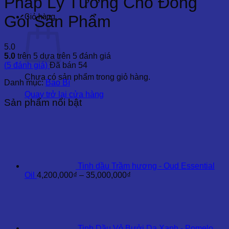
Pháp Lý Tưởng Cho Đóng
Giỏ hàng
Gói Sản Phẩm
5.0
5.0
trên 5 dựa trên
5
đánh giá
(
5
đánh giá)
Đã bán
54
Chưa có sản phẩm trong giỏ hàng.
Danh mục:
Bao Bì
Quay trở lại cửa hàng
Sản phẩm nổi bật
Tinh dầu Trầm hương - Oud Essential
Khoảng
Oil
4,200,000
₫
–
35,000,000
₫
giá:
từ
4,200,000₫
đến
35,000,000₫
Tinh Dầu Vỏ Bưởi Da Xanh - Pomelo