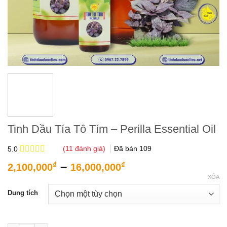
Tinh Dầu Tía Tô Tím – Perilla Essential Oil
(
11
đánh giá)
Đã bán
109
5.0
5.0
11
trên 5
Khoảng
–
₫
₫
2,100,000
16,000,000
dựa trên
giá:
đánh giá
XÓA
từ
Dung tích
2,100,000₫
đến
16,000,000₫