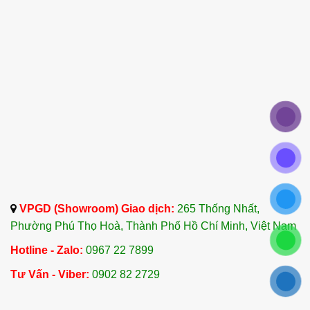
Cho vài giọt tinh dầu vào máy khuếch tán để
thanh lọc không khí, giảm căng thẳng và thư
giãn.
4.2 Pha với dầu nền để massage
Pha tinh dầu với dầu nền (dầu dừa, dầu ô liu)
theo tỷ lệ 3-5 giọt tinh dầu/10ml dầu nền, rồi sử
dụng để massage toàn thân, giúp giảm căng
thẳng, đau nhức cơ thể và làm dịu da.
4.3 Sử dụng trong chăm sóc da
VPGD (Showroom) Giao dịch:
265 Thống Nhất,
Cho vài giọt tinh dầu tía tô vào kem dưỡng da
Phường Phú Thọ Hoà, Thành Phố Hồ Chí Minh, Việt Nam
hoặc sữa tắm để làm dịu da, kháng viêm và cải
thiện làn da.
Hotline - Zalo:
0967 22 7899
Tư Vấn - Viber:
0902 82 2729
4.4 Sử dụng trong trị liệu bệnh
Tinh dầu tía tô có thể được sử dụng trong việc