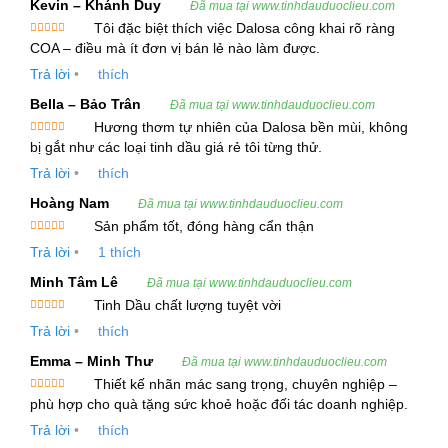
Kevin – Khánh Duy
Đã mua tại www.tinhdauduoclieu.com
bicolorlaciniata
và tía tô của Triều Tiên hay Nhật
Tôi đặc biệt thích việc Dalosa công khai rõ ràng
Bản, với hai mặt lá đều xanh, thường được xuất
Được xếp
COA – điều mà ít đơn vị bán lẻ nào làm được.
hạng
5
5
khẩu. Tinh dầu có mùi thơm đặc trưng của tía tô,
sao
Trả lời
•
thích
cay, và thơm.
Bella – Bảo Trân
Đã mua tại www.tinhdauduoclieu.com
Hương thơm tự nhiên của Dalosa bền mùi, không
2. Thông Tin Kỹ Thuật Và Cung Ứng
Được xếp
bị gắt như các loại tinh dầu giá rẻ tôi từng thử.
hạng
5
5
sao
Tiêu Chuẩn Kỹ Thuật
Trả lời
•
thích
Hoàng Nam
Đã mua tại www.tinhdauduoclieu.com
Bộ phận chiết xuất:
Lá, thân
Sản phẩm tốt, đóng hàng cẩn thận
Phương pháp chiết xuất:
Chưng cất hơi
Được xếp
Trả lời
•
1
thích
hạng
5
5
sao
nước
Minh Tâm Lê
Đã mua tại www.tinhdauduoclieu.com
Hình thức:
Chất lỏng
Tinh Dầu chất lượng tuyệt vời
Được xếp
Trả lời
•
thích
hạng
5
5
Màu sắc:
Vàng đậm đến nhạt
sao
Emma – Minh Thư
Đã mua tại www.tinhdauduoclieu.com
Mùi vị:
Mùi đặc trưng của tía tô, cay, thơm
Thiết kế nhãn mác sang trọng, chuyên nghiệp –
Được xếp
phù hợp cho quà tặng sức khoẻ hoặc đối tác doanh nghiệp.
Tỷ trọng ở 20ºC:
hạng
5
5
sao
Trả lời
•
thích
Chỉ số khúc xạ ở 20ºC: