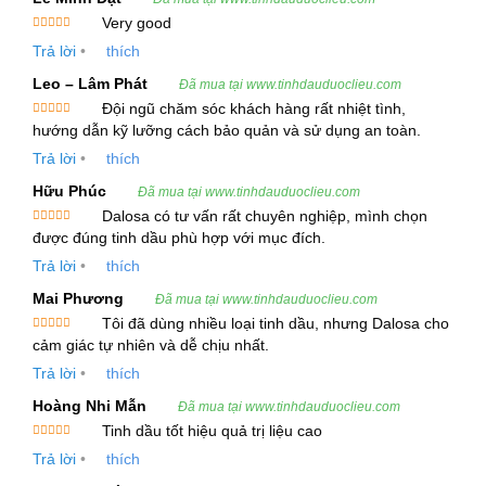
Tên tiếng Việt:
Tinh Dầu Tía Tô Tím
Very good
Tên tiếng Anh:
Perilla Essential Oil
Được xếp
Trả lời
•
thích
hạng
5
5
Tên thực vật (Botanical source):
Perilla
sao
Leo – Lâm Phát
Đã mua tại www.tinhdauduoclieu.com
frutescens var. crispa
, đồng nghĩa:
Perilla
Đội ngũ chăm sóc khách hàng rất nhiệt tình,
macrostachya
,
Perilla ocymoides
,
Perilla
Được xếp
hướng dẫn kỹ lưỡng cách bảo quản và sử dụng an toàn.
hạng
5
5
urticifolia
,
Ocimum frutescens
. Đây là một trong
sao
Trả lời
•
thích
khoảng 8 loài cây tía tô thuộc họ Hoa môi
Hữu Phúc
Đã mua tại www.tinhdauduoclieu.com
(Lamiaceae hay Labiatae), một họ cây giống như
Dalosa có tư vấn rất chuyên nghiệp, mình chọn
húng. Loài tía tô bản địa mọc từ Ấn Độ đến Đông
Được xếp
được đúng tinh dầu phù hợp với mục đích.
hạng
5
5
Á.
sao
Trả lời
•
thích
Bộ phận chiết xuất:
Lá, thân
Mai Phương
Đã mua tại www.tinhdauduoclieu.com
Tôi đã dùng nhiều loại tinh dầu, nhưng Dalosa cho
Mô Tả Thực Vật
Được xếp
cảm giác tự nhiên và dễ chịu nhất.
hạng
5
5
sao
Cây thảo cao từ 0,5-1m, lá mọc đối, mép khía răng
Trả lời
•
thích
và có màu tím tía hoặc xanh lục có lông nhám.
Hoàng Nhi Mẫn
Đã mua tại www.tinhdauduoclieu.com
Hoa của cây nhỏ, mọc thành xim co ở đầu cành,
Tinh dầu tốt hiệu quả trị liệu cao
có màu trắng hoặc tím. Loài tía tô có giá trị sử
Được xếp
Trả lời
•
thích
hạng
5
5
sao
dụng cao nhất là
Perilla ocymoides L. var.