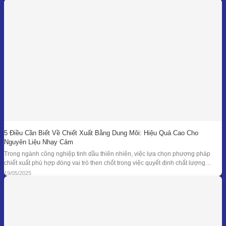
mục tiêu hàng đầu. Bên
5 Điều Cần Biết Về Chiết Xuất Bằng Dung Môi: Hiệu Quả Cao Cho
Nguyên Liệu Nhạy Cảm
Trong ngành công nghiệp tinh dầu thiên nhiên, việc lựa chọn phương pháp
chiết xuất phù hợp đóng vai trò then chốt trong việc quyết định chất lượng
thành phẩm – đặc biệt là đối với những loại nguyên liệu cao cấp và nhạy cảm.
19/05/2025
Khi các phương pháp truyền thống như chưng cất lôi