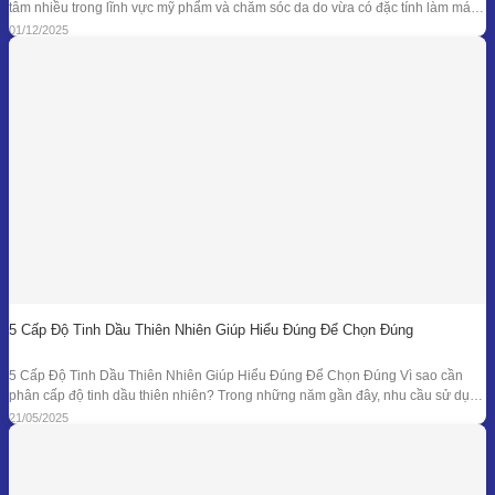
tâm nhiều trong lĩnh vực mỹ phẩm và chăm sóc da do vừa có đặc tính làm mát
đặc trưng, vừa sở hữu phổ kháng khuẩn và khử mùi tự nhiên đã được ghi nhận
01/12/2025
trong nhiều nghiên cứu. Giá trị
5 Cấp Độ Tinh Dầu Thiên Nhiên Giúp Hiểu Đúng Để Chọn Đúng
5 Cấp Độ Tinh Dầu Thiên Nhiên Giúp Hiểu Đúng Để Chọn Đúng Vì sao cần
phân cấp độ tinh dầu thiên nhiên? Trong những năm gần đây, nhu cầu sử dụng
tinh dầu thiên nhiên ngày càng gia tăng trong các lĩnh vực như chăm sóc sức
21/05/2025
khỏe, mỹ phẩm, liệu pháp hương thơm,