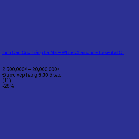
Tinh Dầu Cúc Trắng La Mã – White Chamomile Essential Oil
Khoảng
2,500,000
₫
–
20,000,000
₫
giá:
Được xếp hạng
5.00
5 sao
từ
(11)
2,500,000₫
-28%
đến
20,000,000₫