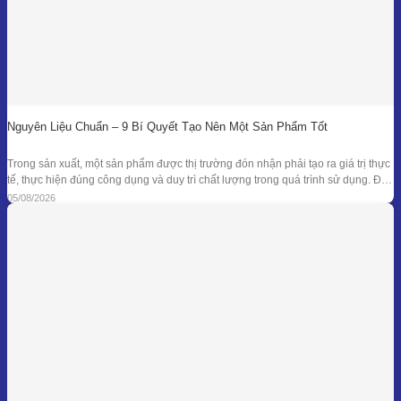
Nguyên Liệu Chuẩn – 9 Bí Quyết Tạo Nên Một Sản Phẩm Tốt
Trong sản xuất, một sản phẩm được thị trường đón nhận phải tạo ra giá trị thực
tế, thực hiện đúng công dụng và duy trì chất lượng trong quá trình sử dụng. Để
đạt được kết quả đó, doanh nghiệp cần kiểm soát đồng bộ từ mục tiêu nghiên
05/08/2026
cứu, nguyên liệu, công thức