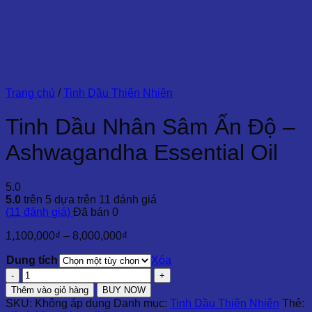
Trang chủ
/
Tinh Dầu Thiên Nhiên
Tinh Dầu Nhân Sâm Ấn Độ –
Ashwagandha Essential Oil
5.0
5.0
trên 5 dựa trên
11
đánh giá
(
11
đánh giá)
Đã bán
0
Khoảng
1,100,000
₫
–
8,000,000
₫
giá:
Dung tích
từ
Xóa
1,100,000₫
Tinh
đến
Dầu
Thêm vào giỏ hàng
BUY NOW
8,000,000₫
Nhân
SKU:
Không áp dụng
Danh mục:
Tinh Dầu Thiên Nhiên
Thẻ:
Sâm