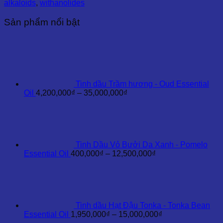
alkaloids
,
withanolides
Ấn
Độ
Sản phẩm nổi bật
-
Ashwagandha
Essential
Oil
số
lượng
Tinh dầu Trầm hương - Oud Essential
Khoảng
Oil
4,200,000
₫
–
35,000,000
₫
giá:
từ
4,200,000₫
đến
35,000,000₫
Tinh Dầu Vỏ Bưởi Da Xanh - Pomelo
Khoảng
Essential Oil
400,000
₫
–
12,500,000
₫
giá:
từ
400,000₫
đến
12,500,000₫
Tinh dầu Hạt Đậu Tonka - Tonka Bean
Khoảng
Essential Oil
1,950,000
₫
–
15,000,000
₫
giá: