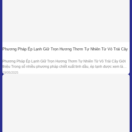
Phương Pháp Ép Lạnh Giữ Trọn Hương Thơm Tự Nhiên Từ Vỏ Trái Cây
Phương Pháp Ép Lạnh Giữ Trọn Hương Thơm Tự Nhiên Từ Vỏ Trái Cây Giới
thiệu Trong số nhiều phương pháp chiết xuất tinh dầu, ép lạnh được xem là
một trong những kỹ thuật đối với nguyên liệu đặc thù – đặc biệt là vỏ các loại
19/05/2025
quả có mùi hương tươi mát như