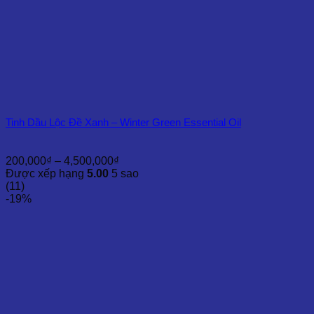
Tinh Dầu Lộc Đề Xanh – Winter Green Essential Oil
Khoảng
200,000
₫
–
4,500,000
₫
giá:
Được xếp hạng
5.00
5 sao
từ
(11)
200,000₫
-19%
đến
4,500,000₫