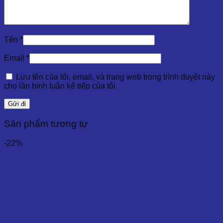
Tên
*
Email
*
Lưu tên của tôi, email, và trang web trong trình duyệt này
cho lần bình luận kế tiếp của tôi.
Sản phẩm tương tự
-22%