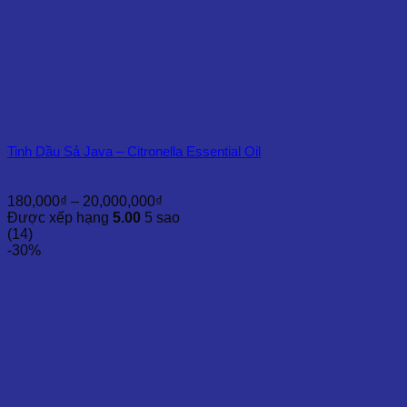
Tinh Dầu Sả Java – Citronella Essential Oil
Khoảng
180,000
₫
–
20,000,000
₫
giá:
Được xếp hạng
5.00
5 sao
từ
(14)
180,000₫
-30%
đến
20,000,000₫