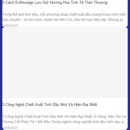
5 Cách Enfleurage Lưu Giữ Hương Hoa Tinh Tế Thời Thượng
Trong thế giới tinh dầu, mỗi phương pháp chiết xuất đều mang trong mình một
câu chuyện – từ hơi nước mạnh mẽ đến CO₂ siêu tới hạn hiện đại. Nhưng giữa
dòng chảy công nghệ ấy, enfleurage – một kỹ thuật cổ xưa và tinh tế – vẫn tồn
19/05/2025
tại như một biểu tượng
3 Công Nghệ Chiết Xuất Tinh Dầu Mới Và Hiện Đại Nhất
3 Công Nghệ Chiết Xuất Tinh Dầu Mới Và Hiện Đại Nhất: Vi Sóng, Siêu Âm Và
Chưng Cất Phân Tử I. Mở Đầu Trong ngành công nghiệp tinh dầu hiện đại, việc
tối ưu hóa hiệu suất chiết xuất, giữ nguyên hương thơm và hoạt chất trị liệu là
19/05/2025