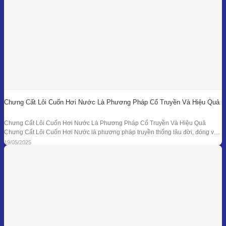
Chưng Cất Lôi Cuốn Hơi Nước Là Phương Pháp Cổ Truyền Và Hiệu Quả
Chưng Cất Lôi Cuốn Hơi Nước Là Phương Pháp Cổ Truyền Và Hiệu Quả
Chưng Cất Lôi Cuốn Hơi Nước là phương pháp truyền thống lâu đời, đóng vai
trò nền tảng trong ngành chiết xuất tinh dầu thiên nhiên. Từ những nồi đồng thủ
19/05/2025
công ở các làng nghề cho đến hệ thống chưng