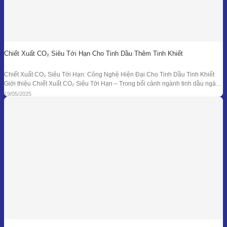
Chiết Xuất CO₂ Siêu Tới Hạn Cho Tinh Dầu Thêm Tinh Khiết
Chiết Xuất CO₂ Siêu Tới Hạn: Công Nghệ Hiện Đại Cho Tinh Dầu Tinh Khiết
Giới thiệu Chiết Xuất CO₂ Siêu Tới Hạn – Trong bối cảnh ngành tinh dầu ngày
càng đồi hỏi cao về độ tinh khiết, tính an toàn và hiệu quả sinh học, phương
19/05/2025
pháp chiết xuất bằng CO₂ siêu tới