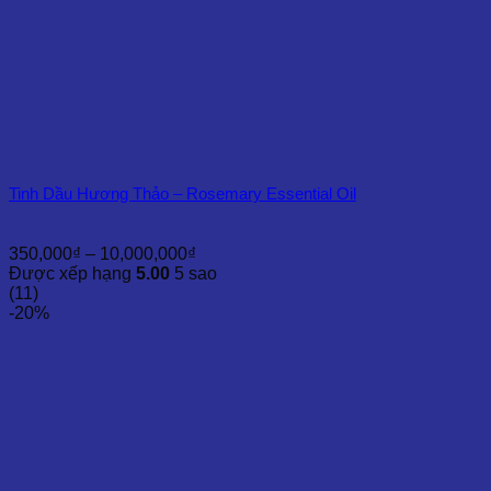
Tinh Dầu Hương Thảo – Rosemary Essential Oil
Khoảng
350,000
₫
–
10,000,000
₫
giá:
Được xếp hạng
5.00
5 sao
từ
(11)
350,000₫
-20%
đến
10,000,000₫