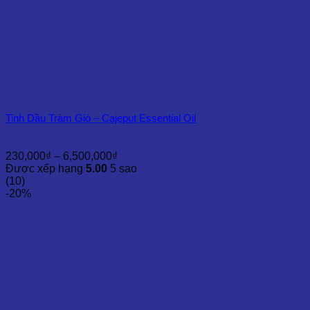
Tinh Dầu Tràm Gió – Cajeput Essential Oil
Khoảng
230,000
₫
–
6,500,000
₫
giá:
Được xếp hạng
5.00
5 sao
từ
(10)
230,000₫
-20%
đến
6,500,000₫