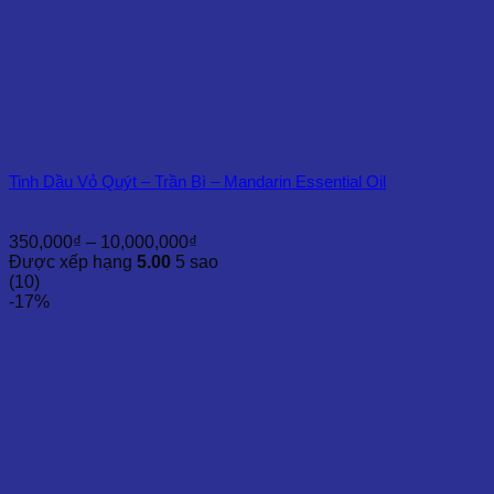
Tinh Dầu Vỏ Quýt – Trần Bì – Mandarin Essential Oil
Khoảng
350,000
₫
–
10,000,000
₫
giá:
Được xếp hạng
5.00
5 sao
từ
(10)
350,000₫
-17%
đến
10,000,000₫