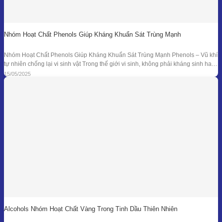
Nhóm Hoạt Chất Phenols Giúp Kháng Khuẩn Sát Trùng Mạnh
Nhóm Hoạt Chất Phenols Giúp Kháng Khuẩn Sát Trùng Mạnh Phenols – Vũ khí
tự nhiên chống lại vi sinh vật Trong thế giới vi sinh, không phải kháng sinh hay
hóa chất tổng hợp mới là “anh hùng” duy nhất. Từ hàng ngàn năm trước, các
15/05/2025
nền y học cổ đại đã sử dụng tinh dầu
Alcohols Nhóm Hoạt Chất Vàng Trong Tinh Dầu Thiên Nhiên