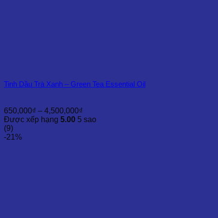
Tinh Dầu Trà Xanh – Green Tea Essential Oil
Khoảng
650,000
₫
–
4,500,000
₫
giá:
Được xếp hạng
5.00
5 sao
từ
(9)
650,000₫
-21%
đến
4,500,000₫