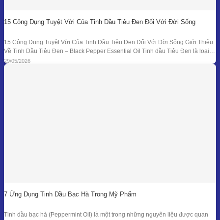
15 Công Dụng Tuyệt Vời Của Tinh Dầu Tiêu Đen Đối Với Đời Sống
15 Công Dụng Tuyệt Vời Của Tinh Dầu Tiêu Đen Đối Với Đời Sống Giới Thiệu
Về Tinh Dầu Tiêu Đen – Black Pepper Essential Oil Tinh dầu Tiêu Đen là loại
tinh dầu thiên nhiên được chiết xuất từ quả của cây Tiêu Đen (Piper nigrum)
29/05/2026
bằng phương pháp chưng cất hơi nước. Đây là
7 Ứng Dụng Tinh Dầu Bạc Hà Trong Mỹ Phẩm
Tinh dầu bạc hà (Peppermint Oil) là một trong những nguyên liệu được quan