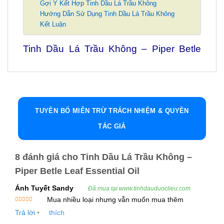
Gợi Ý Kết Hợp Tinh Dầu Lá Trầu Không
Hướng Dẫn Sử Dụng Tinh Dầu Lá Trầu Không
Kết Luận
Tinh Dầu Lá Trầu Không – Piper Betle
Leaf Essential Oil
Tinh Dầu Lá Trầu Không (Piper Betle Leaf
Essential Oil) là một sản phẩm thiên nhiên quý
giá, được chiết xuất từ lá của cây Trầu Không
TUYÊN BỐ MIỄN TRỪ TRÁCH NHIỆM & QUYỀN
(Piper Betel), một loại cây mọc phổ biến ở khu
TÁC GIẢ
vực Đông Nam Á. Tinh dầu này có nhiều công
dụng tuyệt vời đối với sức khỏe và làm đẹp, đồng
thời cũng là một nguyên liệu quan trọng trong
8 đánh giá cho
Tinh Dầu Lá Trầu Không –
ngành dược phẩm và mỹ phẩm.
Piper Betle Leaf Essential Oil
Ánh Tuyết Sandy
Thông Tin Sản Phẩm
Đã mua tại www.tinhdauduoclieu.com
Mua nhiều loại nhưng vẫn muốn mua thêm
Tên Sản Phẩm:
Được xếp
Trả lời
•
thích
hạng
5
5
sao
Tinh Dầu Lá Trầu Không (Piper Betle Leaf