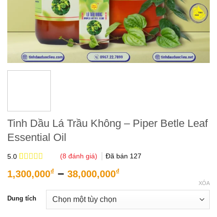
Tinh Dầu Lá Trầu Không – Piper Betle Leaf
Essential Oil
(
8
đánh giá)
Đã bán
127
5.0
5.0
8
trên 5
Khoảng
–
₫
₫
1,300,000
38,000,000
dựa trên
giá:
đánh giá
XÓA
từ
Dung tích
1,300,000₫