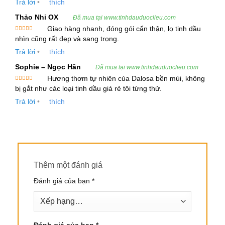
Trả lời
•
thích
truyền nhờ vào các đặc tính dược lý của lá.
Thảo Nhi OX
Đã mua tại www.tinhdauduoclieu.com
Giao hàng nhanh, đóng gói cẩn thận, lọ tinh dầu
Phương Pháp Chiết Xuất:
Được xếp
nhìn cũng rất đẹp và sang trọng.
hạng
5
5
sao
Trả lời
•
thích
Tinh dầu lá trầu không được chiết xuất bằng
phương pháp hơi nước hoặc CO2.
Sophie – Ngọc Hân
Đã mua tại www.tinhdauduoclieu.com
Hương thơm tự nhiên của Dalosa bền mùi, không
Được xếp
bị gắt như các loại tinh dầu giá rẻ tôi từng thử.
Màu Sắc và Mùi:
hạng
5
5
sao
Trả lời
•
thích
Tinh dầu có màu vàng nhạt đến vàng sẫm và
có mùi thơm mạnh, đặc trưng của lá trầu, gần
giống mùi nhựa thông hoặc khói.
Thành Phần Hóa Học
Thêm một đánh giá
Tinh dầu lá trầu không chứa nhiều hợp chất hóa
Đánh giá của bạn
*
học quan trọng như:
Phenols
: Chiếm hơn 70% trong tinh dầu, gồm
các thành phần như Chavibetol, Chavicol,
Đánh giá của bạn
*