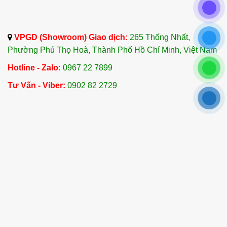
Kết Luận
VPGD (Showroom) Giao dịch:
265 Thống Nhất,
Tinh Dầu Lá Trầu Không là một sản phẩm thiên
Phường Phú Thọ Hoà, Thành Phố Hồ Chí Minh, Việt Nam
nhiên quý giá với nhiều công dụng hữu ích cho
sức khỏe và làm đẹp. Với những lợi ích tuyệt vời
Hotline - Zalo:
0967 22 7899
từ việc hỗ trợ sức khỏe răng miệng, tiêu hóa, làm
Tư Vấn - Viber:
0902 82 2729
đẹp da đến giảm đau nhức và cải thiện tình trạng
hô hấp, tinh dầu lá trầu không là một nguyên liệu
không thể thiếu trong các liệu pháp chăm sóc sức
khỏe tự nhiên.
Công ty TNHH Tinh Dầu Thảo Dược Dalosa Việt
Nam là đơn vị chuyên cung cấp Tinh Dầu Lá Trầu
Không chất lượng cao, nhập khẩu từ các quốc gia
như Ấn Độ, Indonesia và Việt Nam với số lượng
lớn. Với 20 năm kinh nghiệm trong ngành tinh dầu
và dược liệu, Dalosa cam kết luôn đặt chất lượng
sản phẩm lên hàng đầu.