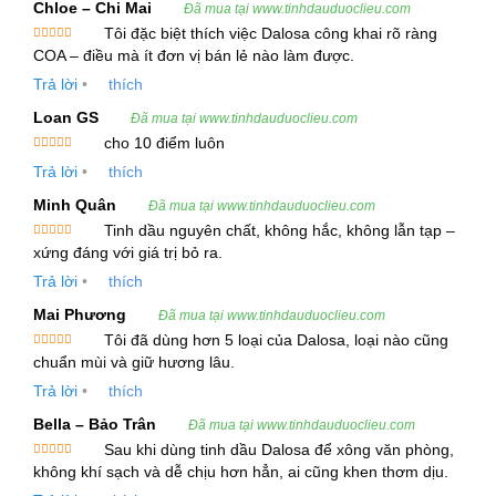
Chloe – Chi Mai
Đã mua tại www.tinhdauduoclieu.com
Essential Oil)
Tôi đặc biệt thích việc Dalosa công khai rõ ràng
Được xếp
COA – điều mà ít đơn vị bán lẻ nào làm được.
hạng
5
5
Tên Khoa Học:
sao
Trả lời
•
thích
Loan GS
Piper Betel
Đã mua tại www.tinhdauduoclieu.com
cho 10 điểm luôn
Được xếp
Nguồn Gốc:
Trả lời
•
thích
hạng
5
5
sao
Minh Quân
Đã mua tại www.tinhdauduoclieu.com
Cây Trầu Không có nguồn gốc ở các vùng
Tinh dầu nguyên chất, không hắc, không lẫn tạp –
nhiệt đới Đông Nam Á như Ấn Độ, Indonesia
Được xếp
xứng đáng với giá trị bỏ ra.
hạng
5
5
và Việt Nam. Trong đó, giống trầu Magahi từ
sao
Trả lời
•
thích
Ấn Độ được coi là có sản lượng tinh dầu lớn
Mai Phương
Đã mua tại www.tinhdauduoclieu.com
nhất.
Tôi đã dùng hơn 5 loại của Dalosa, loại nào cũng
Được xếp
chuẩn mùi và giữ hương lâu.
Đặc Điểm Cây Trầu Không:
hạng
5
5
sao
Trả lời
•
thích
Trầu Không là cây dây leo, sống lâu năm với lá
Bella – Bảo Trân
Đã mua tại www.tinhdauduoclieu.com
hình trái tim có mặt lá bóng mịn. Cây này không
Sau khi dùng tinh dầu Dalosa để xông văn phòng,
chỉ là nguyên liệu chế biến các món ăn truyền
Được xếp
không khí sạch và dễ chịu hơn hẳn, ai cũng khen thơm dịu.
hạng
5
5
sao
thống mà còn được sử dụng trong y học cổ