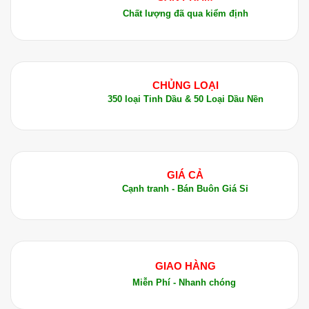
Gợi Ý Kết Hợp Tinh Dầu Lá Trầu Không
Chất lượng đã qua kiểm định
Để tăng cường hiệu quả sử dụng, bạn có thể kết
hợp tinh dầu lá trầu không với các tinh dầu khác
như:
CHỦNG LOẠI
Tinh Dầu Bạc Hà
: Kết hợp tinh dầu lá trầu
350 loại Tinh Dầu & 50 Loại Dầu Nền
không với tinh dầu bạc hà để làm sạch răng
miệng và giảm đau nhức.
Tinh Dầu Nghệ
: Kết hợp với tinh dầu nghệ để
điều trị mụn trứng cá và các vấn đề về da.
GIÁ CẢ
Cạnh tranh - Bán Buôn Giá Sỉ
Tinh Dầu Oải Hương
: Giúp làm dịu các triệu
chứng viêm da và giảm căng thẳng.
Hướng Dẫn Sử Dụng Tinh Dầu Lá Trầu Không
Súc Miệng
: Thêm 1-2 giọt tinh dầu vào cốc
GIAO HÀNG
nước ấm để súc miệng. Điều này giúp bảo vệ
Miễn Phí - Nhanh chóng
răng miệng khỏi vi khuẩn và giúp hơi thở thơm