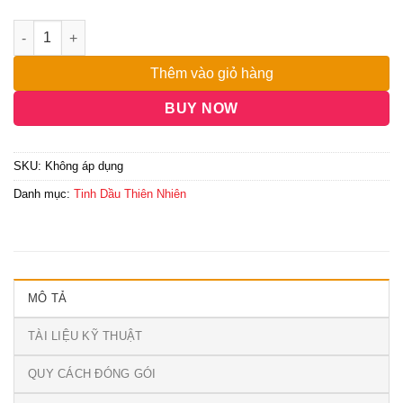
đến
38,000,000₫
Thêm vào giỏ hàng
BUY NOW
SKU:
Không áp dụng
Danh mục:
Tinh Dầu Thiên Nhiên
MÔ TẢ
TÀI LIỆU KỸ THUẬT
QUY CÁCH ĐÓNG GÓI