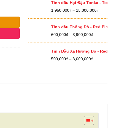
400,000₫
Tinh dầu Hạt Đậu Tonka - Tonka Bean E
đến
Khoảng
1,950,000
₫
–
15,000,000
₫
12,500,000₫
giá:
từ
1,950,000₫
Tinh dầu Thông Đỏ - Red Pine Essential
đến
Khoảng
600,000
₫
–
3,900,000
₫
15,000,000₫
giá:
từ
600,000₫
Tinh Dầu Xạ Hương Đỏ - Red Thyme Ess
đến
Khoảng
500,000
₫
–
3,000,000
₫
3,900,000₫
giá:
từ
500,000₫
đến
3,000,000₫