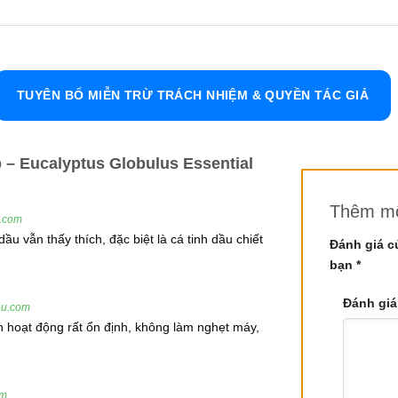
ulus
, tinh dầu khuynh diệp có nhiều lợi ích sức khỏe, đặc biệt
hần. Hãy cùng khám phá chi tiết về sản phẩm này.
TUYÊN BỐ MIỄN TRỪ TRÁCH NHIỆM & QUYỀN TÁC GIẢ
 bạch đàn
il
 – Eucalyptus Globulus Essential
xanh có nguồn gốc từ Australia và Tasmania, với thân cây cao 
Thêm mộ
u.com
ầu vẫn thấy thích, đặc biệt là cá tinh dầu chiết
Đánh giá c
bạn
*
ớc
Đánh giá
eu.com
 hoạt động rất ổn định, không làm nghẹt máy,
n diện với hương thơm mạnh mẽ
om