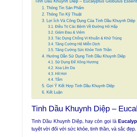
Tinh Dầu Khuynh Diệp – Eucalyptus Globulus Essenti
1. Thông Tin Sản Phẩm
2. Thông Tin Kỹ Thuật
3. Lợi Ích Và Công Dụng Của Tinh Dầu Khuynh Diệp
3.1. Điều Trị Các Bệnh Về Đường Hô Hấp
3.2. Giảm Đau & Viêm
3.3. Tác Dụng Chống Vi Khuẩn & Khử Trùng
3.4. Tăng Cường Hệ Miễn Dịch
3.5. Tăng Cường Sức Khỏe Tinh Thần
4. Hướng Dẫn Sử Dụng Tinh Dầu Khuynh Diệp
4.1. Sử Dụng Để Xông Hương
4.2. Xoa Lên Da
4.3. Hít Hơi
4.4. Tắm
5. Gợi Ý Kết Hợp Tinh Dầu Khuynh Diệp
6. Kết Luận
Tinh Dầu Khuynh Diệp – Eucal
Tinh Dầu Khuynh Diệp, hay còn gọi là
Eucalyp
tuyệt vời đối với sức khỏe, tinh thần, và sắc đẹp.