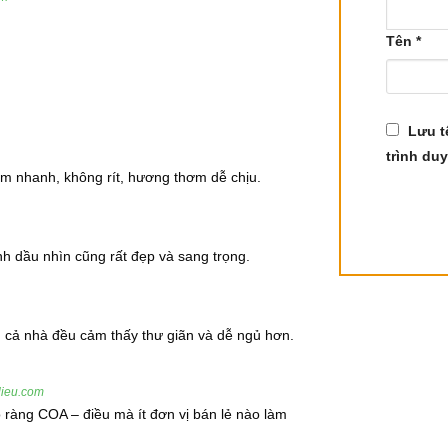
Tên
*
tol) > 60%
 pinène, camphrène, azulène, tanin, résine
Lưu t
trình duy
u Khuynh Diệp
m nhanh, không rít, hương thơm dễ chịu.
 đối với sức khỏe, bao gồm:
nh dầu nhìn cũng rất đẹp và sang trọng.
ác dụng tuyệt vời trong việc điều trị cảm lạnh, ho, nghẹt mũ
ng khuẩn, giúp làm dịu cổ họng và giảm triệu chứng cảm lạnh.
 cả nhà đều cảm thấy thư giãn và dễ ngủ hơn.
giúp làm sạch các chất nhầy trong đường hô hấp, giúp làm giả
lieu.com
rõ ràng COA – điều mà ít đơn vị bán lẻ nào làm
là một trong những lựa chọn tự nhiên giúp giảm đau cơ bắp, 