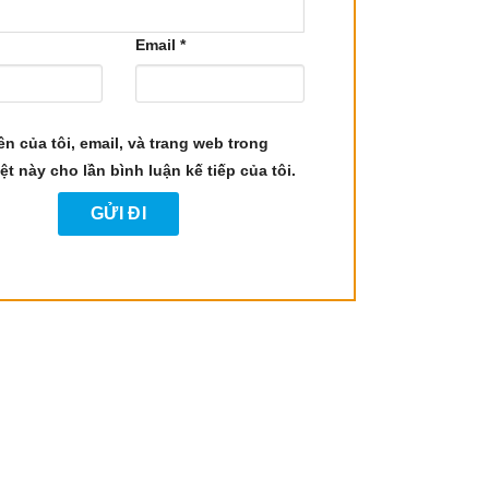
Email
*
ên của tôi, email, và trang web trong
ệt này cho lần bình luận kế tiếp của tôi.
i, đau họng và viêm xoang. Chất
cineol
trong dầu
m tắc nghẽn và khó thở.
đau khớp, viêm khớp và các chứng đau nhức khác