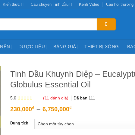
Kiến thức
Câu chuyện Tinh Dầu
Kênh Video
Câu hỏi thường
 NỀN
DƯỢC LIỆU
BẢNG GIÁ
THIẾT BỊ XÔNG
BA
Tinh Dầu Khuynh Diệp – Eucalypt
Globulus Essential Oil
(
11
đánh giá)
Đã bán
111
5.0
5.0
11
trên 5
Khoảng
–
₫
₫
230,000
6,750,000
dựa trên
giá:
đánh giá
từ
Dung tích
230,000₫