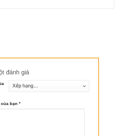
 trong việc điều trị các bệnh lý về đường hô hấp,
và phát triển nhanh.
t đánh giá
ủa
 của bạn
*