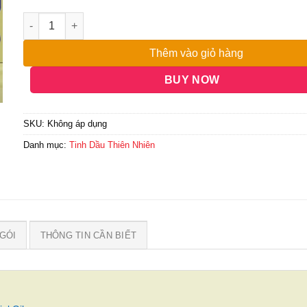
đến
6,750,000₫
Thêm vào giỏ hàng
BUY NOW
SKU:
Không áp dụng
Danh mục:
Tinh Dầu Thiên Nhiên
GÓI
THÔNG TIN CẦN BIẾT