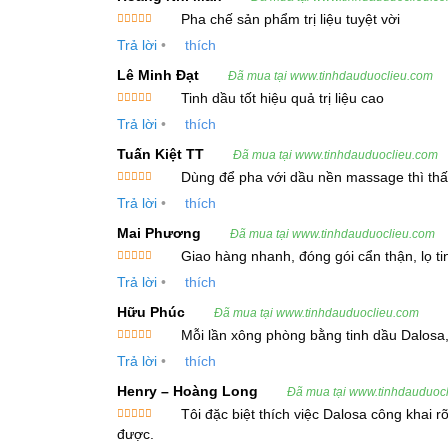
Pha chế sản phẩm trị liệu tuyệt vời
Chỉ số khúc xạ (ở 20ºC):
1.450 – 1.470
Được xếp
Trả lời
•
thích
hạng
5
5
Góc quay cực (ở 20ºC):
-3 đến -1
sao
Lê Minh Đạt
Đã mua tại www.tinhdauduoclieu.com
Thành phần hóa học chính:
Cineol (Eucalyp
Tinh dầu tốt hiệu quả trị liệu cao
Được xếp
Thành phần khác:
Aldehydes, hydrocarbures,
Trả lời
•
thích
hạng
5
5
sao
Tuấn Kiệt TT
Đã mua tại www.tinhdauduoclieu.com
3. Lợi Ích Và Công Dụng Của Tinh Dầ
Dùng để pha với dầu nền massage thì thấ
Được xếp
Trả lời
•
thích
hạng
5
5
Tinh Dầu Khuynh Diệp có nhiều tác dụng hữu ích
sao
Mai Phương
Đã mua tại www.tinhdauduoclieu.com
Giao hàng nhanh, đóng gói cẩn thận, lọ ti
3.1. Điều Trị Các Bệnh Về Đường Hô Hấp
Được xếp
Trả lời
•
thích
hạng
5
5
Cảm lạnh & cúm:
Tinh dầu khuynh diệp có t
sao
Hữu Phúc
Đã mua tại www.tinhdauduoclieu.com
khuynh diệp giúp long đờm, giảm viêm và khá
Mỗi lần xông phòng bằng tinh dầu Dalosa,
Được xếp
Viêm phế quản & viêm xoang:
Tinh dầu này 
Trả lời
•
thích
hạng
5
5
sao
Henry – Hoàng Long
Đã mua tại www.tinhdauduoc
3.2. Giảm Đau & Viêm
Tôi đặc biệt thích việc Dalosa công khai 
Được xếp
được.
Giảm đau cơ & khớp:
Tinh dầu khuynh diệp 
hạng
5
5