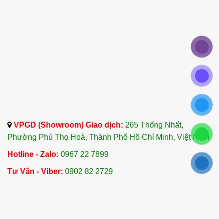
chứng viêm khớp hoặc bệnh gút.
Thư giãn và giảm căng thẳng
: Nhỏ vài giọt
tinh dầu vào dầu nền và massage lên các vùng
vai, cổ và tay để thư giãn và giảm căng thẳng.
4.4 Sử Dụng Trong Máy Khuếch Tán
Tạo không gian thư giãn
: Thêm vài giọt Tinh
Dầu Cúc Hoàng Anh vào máy khuếch tán.
Phương pháp này giúp tạo không gian thư
VPGD (Showroom) Giao dịch:
265 Thống Nhất,
giãn, hỗ trợ tinh thần minh mẫn và giảm stress
Phường Phú Thọ Hoà, Thành Phố Hồ Chí Minh, Việt Nam
hiệu quả.
Hotline - Zalo:
0967 22 7899
4.5 Sử Dụng Trong Chăm Sóc Da
Tư Vấn - Viber:
0902 82 2729
Điều trị mụn và bệnh chàm
: Bạn có thể pha
Tinh Dầu Cúc Hoàng Anh với dầu nền để thoa
lên các khu vực da bị mụn hoặc bệnh chàm.
Tinh dầu này sẽ giúp làm sạch và giảm viêm,