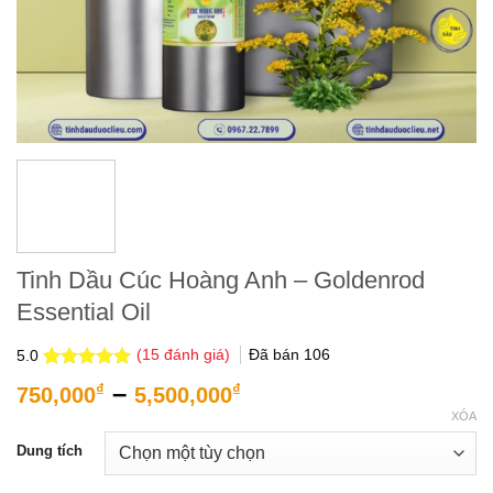
Tinh Dầu Cúc Hoàng Anh – Goldenrod
Essential Oil
(
15
đánh giá)
Đã bán
106
5.0
5.0
15
trên 5
Khoảng
–
₫
₫
750,000
5,500,000
dựa trên
giá:
đánh giá
XÓA
từ
Dung tích
750,000₫