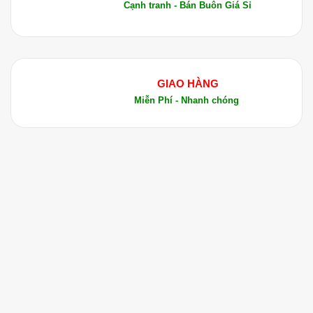
Cạnh tranh - Bán Buôn Giá Sỉ
xông hơi để thư giãn tinh thần. Thêm vài giọt
tinh dầu vào nước nóng và hít thở để thư giãn.
4.2 Sử Dụng Cho Vệ Sinh Răng Miệng
GIAO HÀNG
Súc miệng
: Để làm sạch miệng và ngăn ngừa
Miễn Phí - Nhanh chóng
vi khuẩn gây hại, bạn có thể nhỏ vài giọt tinh
dầu vào một cốc nước và súc miệng khoảng 2-
3 phút. Sau đó nhổ ra, giúp miệng sạch sẽ và
tươi mát.
4.3 Massage và Thư Giãn Cơ Thể
Giảm đau nhức cơ thể
: Trộn Tinh Dầu Cúc
Hoàng Anh với dầu nền như dầu hạnh nhân,
jojoba hoặc dầu dừa. Sau đó massage lên các
khu vực bị đau nhức hoặc căng thẳng để giảm
đau và thư giãn cơ thể. Bạn cũng có thể áp
dụng lên các vùng khớp bị viêm để giảm triệu