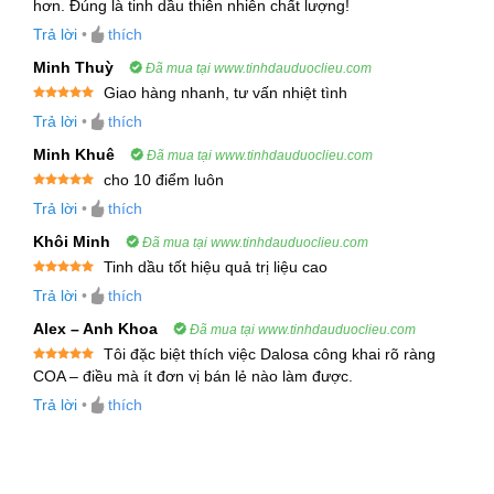
Được xếp
hơn. Đúng là tinh dầu thiên nhiên chất lượng!
hạng
5
5
khả năng kháng vi khuẩn, kháng nấm và làm dịu.
sao
Trả lời
•
thích
Minh Thuỳ
Đã mua tại www.tinhdauduoclieu.com
2.2 Khả Năng Cung Ứng
Giao hàng nhanh, tư vấn nhiệt tình
Sản lượng cung ứng
: 500 kg/tháng
Được xếp
Trả lời
•
thích
hạng
5
5
sao
Hạn sử dụng
: 02 năm từ ngày sản xuất
Minh Khuê
Đã mua tại www.tinhdauduoclieu.com
cho 10 điểm luôn
Xuất xứ
: Ấn Độ, Đức, Canada
Được xếp
Trả lời
•
thích
hạng
5
5
sao
Tiêu chuẩn chất lượng
:
Khôi Minh
Đã mua tại www.tinhdauduoclieu.com
Tinh dầu tốt hiệu quả trị liệu cao
ISO 22000:2005
Được xếp
Trả lời
•
thích
hạng
5
5
sao
Kosher
Alex – Anh Khoa
Đã mua tại www.tinhdauduoclieu.com
Tôi đặc biệt thích việc Dalosa công khai rõ ràng
Good Manufacturing Practices (GMP)
Được xếp
COA – điều mà ít đơn vị bán lẻ nào làm được.
hạng
5
5
Certificate of Analysis (COA)
sao
Trả lời
•
thích
3. Công Dụng Và Lợi Ích Của Tinh Dầu Cúc
Hoàng Anh