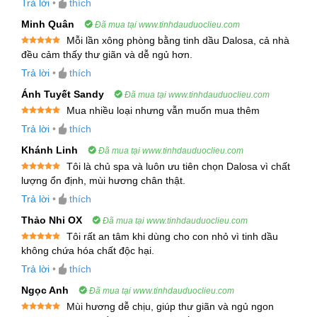
Trả lời
•
thích
niệu, làm đẹp và chăm sóc sức khỏe.
Minh Quân
Đã mua tại www.tinhdauduoclieu.com
2. Thông Tin Kỹ Thuật và Cung Ứng
Mỗi lần xông phòng bằng tinh dầu Dalosa, cả nhà
Được xếp
đều cảm thấy thư giãn và dễ ngủ hơn.
2.1 Tiêu Chuẩn Kỹ Thuật
hạng
5
5
sao
Trả lời
•
thích
Phương pháp chiết xuất
: Hơi nước
Ánh Tuyết Sandy
Đã mua tại www.tinhdauduoclieu.com
Hình thức
: Chất lỏng
Mua nhiều loại nhưng vẫn muốn mua thêm
Được xếp
Trả lời
•
thích
hạng
5
5
Màu sắc
: Màu vàng nhạt đến đậm
sao
Khánh Linh
Đã mua tại www.tinhdauduoclieu.com
Mùi vị
: Mùi thảo mộc, đất và hơi giống cỏ khô
Tôi là chủ spa và luôn ưu tiên chọn Dalosa vì chất
Được xếp
lượng ổn định, mùi hương chân thật.
Tỷ trọng và chỉ số khúc xạ
: Cung cấp theo
hạng
5
5
sao
Trả lời
•
thích
tiêu chuẩn từ nhà cung cấp
Thảo Nhi OX
Đã mua tại www.tinhdauduoclieu.com
Thành phần hóa học chính:
Tôi rất an tâm khi dùng cho con nhỏ vì tinh dầu
Được xếp
không chứa hóa chất độc hại.
hạng
5
5
Tinh Dầu Cúc Hoàng Anh chứa nhiều
sao
Trả lời
•
thích
monoterpenes và sesquiterpenes, đặc biệt là
Ngọc Anh
Đã mua tại www.tinhdauduoclieu.com
Germacrene D, alpha-Pinene, Myrcene, và
Mùi hương dễ chịu, giúp thư giãn và ngủ ngon
Limonene. Các thành phần này giúp tăng cường