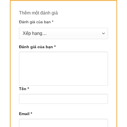
Tinh Dầu Cúc Hoàng Anh mang lại nhiều lợi ích
cho sức khỏe và làm đẹp, có thể được sử dụng
Thêm một đánh giá
trong các liệu pháp xông hơi, massage, hoặc kết
Đánh giá của bạn
*
hợp với các dầu nền khác. Dưới đây là các công
dụng nổi bật:
3.1 Lợi Ích – Tác Dụng – Dược Tính
Đánh giá của bạn
*
Hỗ trợ đường hô hấp
: Tinh Dầu Cúc Hoàng
Anh có đặc tính thông mũi, giúp loại bỏ chất
nhờn tích tụ trong xoang. Sử dụng trong xông
hơi giúp giảm tắc nghẽn, viêm họng và các vấn
đề về hô hấp.
Tên
*
Vệ sinh răng miệng
: Nhỏ vài giọt tinh dầu vào
nước và súc miệng giúp loại bỏ vi khuẩn, bảo
vệ nướu và cải thiện sức khỏe răng miệng.
Email
*
Làm lành vết thương nhỏ
: Bôi lên các vết
bỏng, vết côn trùng cắn hoặc vết thương nhỏ