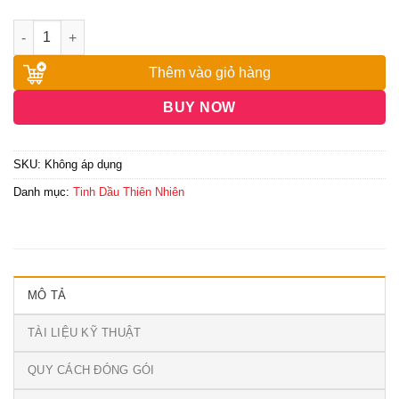
đến
5,500,000₫
Thêm vào giỏ hàng
BUY NOW
SKU:
Không áp dụng
Danh mục:
Tinh Dầu Thiên Nhiên
MÔ TẢ
TÀI LIỆU KỸ THUẬT
QUY CÁCH ĐÓNG GÓI