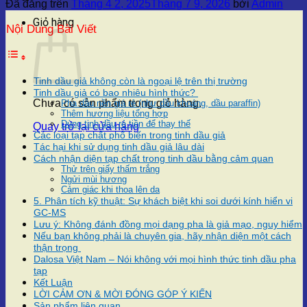
Đã đăng trên
Tháng 4 2, 2025
Tháng 7 9, 2026
bởi
Admin
Giỏ hàng
Nội Dung Bài Viết
Tinh dầu giả không còn là ngoại lệ trên thị trường
Tinh dầu giả có bao nhiêu hình thức?
Chưa có sản phẩm trong giỏ hàng.
Pha dầu nền giá rẻ (như dầu khoáng, dầu paraffin)
Thêm hương liệu tổng hợp
Dùng tinh dầu rẻ tiền để thay thế
Quay trở lại cửa hàng
Các loại tạp chất phổ biến trong tinh dầu giả
Tác hại khi sử dụng tinh dầu giả lâu dài
Cách nhận diện tạp chất trong tinh dầu bằng cảm quan
Thử trên giấy thấm trắng
Ngửi mùi hương
Cảm giác khi thoa lên da
5. Phân tích kỹ thuật: Sự khách biệt khi soi dưới kính hiển vi
GC-MS
Lưu ý: Không đánh đồng mọi dạng pha là giả mạo, nguy hiểm
Nếu bạn không phải là chuyên gia, hãy nhận diện một cách
thận trọng
Dalosa Việt Nam – Nói không với mọi hình thức tinh dầu pha
tạp
Kết Luận
LỜI CẢM ƠN & MỜI ĐÓNG GÓP Ý KIẾN
Sản phẩm liên quan