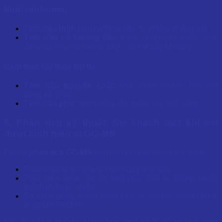
Ngửi mùi hương
Tinh dầu thật:
hương thơm dịu, tự nhiên, không gắt
Tinh dầu có hương liệu:
thơm nồng như nước hoa,
đậm mùi nhưng không “thật”, có thể gây choáng
Cảm giác khi thoa lên da
Tinh dầu nguyên chất:
nhẹ, thấm nhanh, bay hơi
trong vài phút
Tinh dầu pha:
nhờn dính, lâu thấm, lưu mùi nặng
5. Phân tích kỹ thuật: Sự khách biệt khi soi
dưới kính hiển vi GC-MS
Chỉ có
phân tích GC-MS
mới cho kết quả chính xác nhất:
Phân tách rõ từng hợp chất trong tinh dầu
Phát hiện được sự có mặt của chất lạ không thuộc
thành phần tự nhiên
So sánh được thành phần thực tế với tiêu chuẩn quốc
tế (ISO/AFNOR)
Đây là
bằng chứng khoa học duy nhất để khẳng định