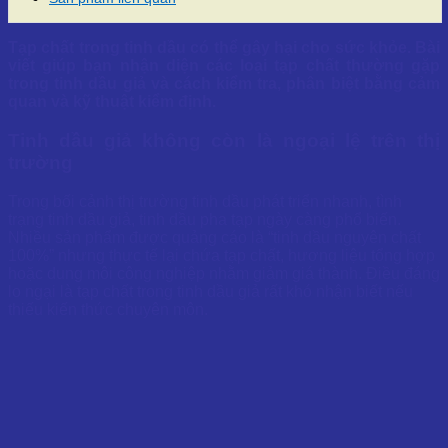
Tạp chất trong tinh dầu có thể gây hại cho sức khỏe. Bài
viết giúp bạn nhận diện các loại tạp chất thường gặp
trong tinh dầu giả và cách kiểm tra, phân biệt bằng cảm
quan và kỹ thuật kiểm định.
Tinh dầu giả không còn là ngoại lệ trên thị
trường
Trong bối cảnh thị trường tinh dầu phát triển nhanh, tình
trạng tinh dầu giả, tinh dầu pha tạp ngày càng phổ biến.
Nhiều sản phẩm được quảng cáo là “tinh dầu nguyên chất
100%” nhưng thực tế lại chứa tạp chất, hương liệu tổng hợp
hoặc dung môi công nghiệp nhằm giảm giá thành. Điều đáng
lo ngại là tạp chất trong tinh dầu giả rất khó nhận biết nếu
thiếu kiến thức chuyên môn.