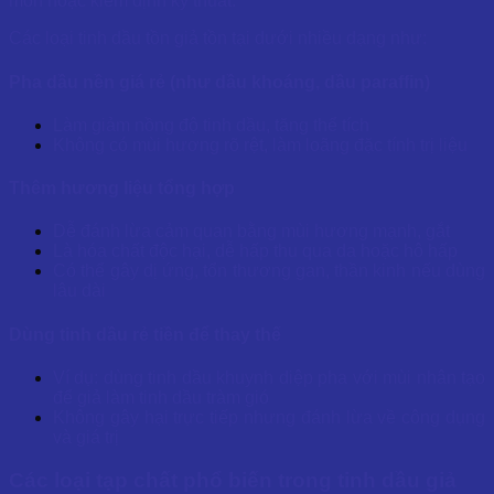
môn hoặc kiểm định kỹ thuât.
Các loại tinh dầu tồn giả tồn tại dưới nhiều dạng như:
Pha dầu nền giá rẻ (như dầu khoáng, dầu paraffin)
Làm giảm nồng độ tinh dầu, tăng thể tích
Không có mùi hương rõ rệt, làm loãng đặc tính trị liệu
Thêm hương liệu tổng hợp
Dễ đánh lừa cảm quan bằng mùi hương mạnh, gắt
Là hóa chất độc hại, dễ hấp thu qua da hoặc hô hấp
Có thể gây dị ứng, tổn thương gan, thần kinh nếu dùng
lâu dài
Dùng tinh dầu rẻ tiền để thay thế
Ví dụ: dùng tinh dầu khuynh diệp pha với mùi nhân tạo
để giả làm tinh dầu tràm gió
Không gây hại trực tiếp nhưng đánh lừa về công dụng
và giá trị
Các loại tạp chất phổ biến trong tinh dầu giả