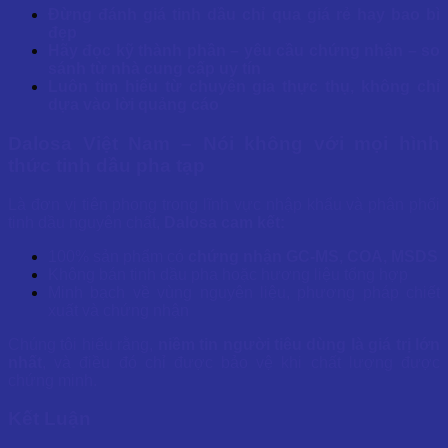
Đừng đánh giá tinh dầu chỉ qua giá rẻ hay bao bì
đẹp
Hãy đọc kỹ thành phần – yêu cầu chứng nhận – so
sánh từ nhà cung cấp uy tín
Luôn tìm hiểu từ chuyên gia thực thụ, không chỉ
dựa vào lời quảng cáo
Dalosa Việt Nam – Nói không với mọi hình
thức tinh dầu pha tạp
Là đơn vị tiên phong trong lĩnh vực nhập khẩu và phân phối
tinh dầu nguyên chất,
Dalosa cam kết:
100% sản phẩm có
chứng nhận GC-MS, COA, MSDS
Không bán tinh dầu pha hoặc hương liệu tổng hợp
Minh bạch về vùng nguyên liệu, phương pháp chiết
xuất và chứng nhận
Chúng tôi hiểu rằng,
niềm tin người tiêu dùng là giá trị lớn
nhất
, và điều đó chỉ được bảo vệ khi chất lượng được
chứng minh.
Kết Luận