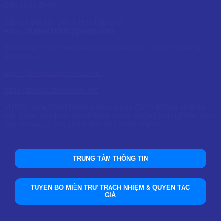
đến cộng đồng.
Bạn có thể gửi góp ý trực tiếp qua
email:
dailoc1019@gmail.com
Bạn cũng có thể xem thêm nhiều thông tin chuyên sâu về
tinh dầu tại:
https://tinhdauduoclieu.com
https://tinhdauthaoduoc.net
Một lần nữa, chân thành cảm ơn bạn đã tin tưởng và theo
dõi. Chúc bạn luôn mạnh khỏe và có những trải nghiệm trọn
vẹn cùng các sản phẩm tinh dầu thiên nhiên!
TRUNG TÂM THÔNG TIN
TUYÊN BỐ MIỄN TRỪ TRÁCH NHIỆM & QUYỀN TÁC
GIẢ