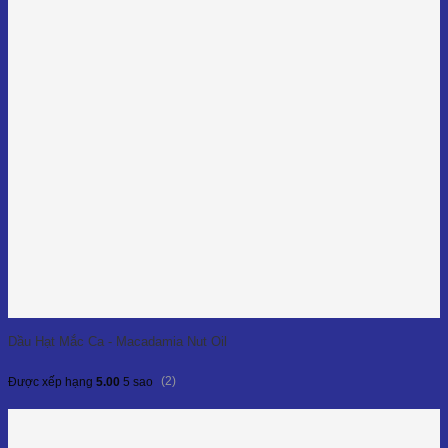
Dầu Hạt Mắc Ca - Macadamia Nut Oil
(2)
Được xếp hạng
5.00
5 sao