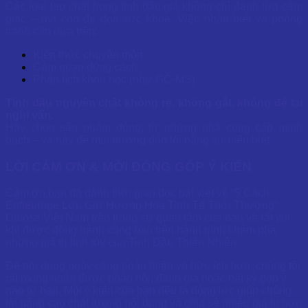
Các loại tạp chất trong tinh dầu giả không chỉ đánh lừa cảm
giác – mà còn đe dọa sức khỏe. Việc nhận biết và phòng
tránh cần dựa trên:
Kiến thức chuyên môn
Cảm quan đúng cách
Phân tích khoa học (như GC-MS)
Tinh dầu nguyên chất không rẻ, không gắt, không để lại
nghi vấn.
Hãy chọn sản phẩm đúng, từ những nhà cung cấp minh
bạch – và hãy để mùi hương dẫn lối bằng sự hiểu biết.
LỜI CẢM ƠN & MỜI ĐÓNG GÓP Ý KIẾN
Cảm ơn bạn đã dành thời gian đọc bài viết về “5 Cách
Enfleurage Lưu Giữ Hương Hoa Tinh Tế Thời Thượng”.
Dalosa Việt Nam trân trọng sự quan tâm của bạn và rất vui
khi được đồng hành cùng bạn trên hành trình khám phá
những giá trị tinh túy của Tinh Dầu Thiên Nhiên.
Để nội dung ngày càng hoàn thiện và hữu ích hơn, chúng tôi
rất mong nhận được phản hồi, đánh giá hoặc bất kỳ góp ý
nào từ bạn. Mỗi ý kiến của bạn đều là động lực giúp chúng
tôi nâng cao chất lượng nội dung và chia sẻ nhiều giá trị hơn