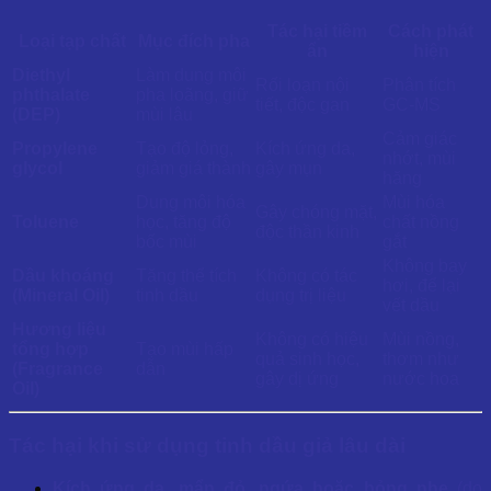
Tác hại tiềm
Cách phát
Loại tạp chất
Mục đích pha
ẩn
hiện
Diethyl
Làm dung môi
Rối loạn nội
Phân tích
phthalate
pha loãng, giữ
tiết, độc gan
GC-MS
(DEP)
mùi lâu
Cảm giác
Propylene
Tạo độ lỏng,
Kích ứng da,
nhớt, mùi
glycol
giảm giá thành
gây mụn
hăng
Dung môi hóa
Mùi hóa
Gây chóng mặt,
Toluene
học, tăng độ
chất nồng
độc thần kinh
bốc mùi
gắt
Không bay
Dầu khoáng
Tăng thể tích
Không có tác
hơi, để lại
(Mineral Oil)
tinh dầu
dụng trị liệu
vết dầu
Hương liệu
Không có hiệu
Mùi nồng,
tổng hợp
Tạo mùi hấp
quả sinh học,
thơm như
(Fragrance
dẫn
gây dị ứng
nước hoa
Oil)
Tác hại khi sử dụng tinh dầu giả lâu dài
Kích ứng da, mẩn đỏ, ngứa hoặc bỏng nhẹ
(do