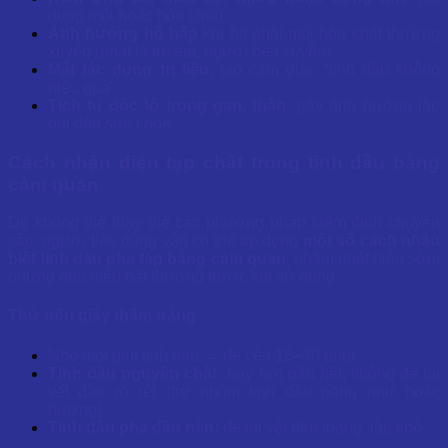
dung môi hoặc hóa chất)
Ảnh hưởng hô hấp
khi hít phải mùi hóa chất thường
xuyên (nhất là trẻ em, người hen suyễn)
Mất tác dụng trị liệu
, tạo cảm giác “tinh dầu không
hiệu quả”
Tích tụ độc tố trong gan, thận
, gây ảnh hưởng lâu
dài đến sức khỏe
Cách nhận diện tạp chất trong tinh dầu bằng
cảm quan
Dù không thể thay thế các phương pháp kiểm định chuyên
sâu, người tiêu dùng vẫn có thể áp dụng
một số cách nhận
biết tinh dầu pha tạp bằng cảm quan
, nhằm phát hiện sớm
những dấu hiệu bất thường trước khi sử dụng.
Thử trên giấy thấm trắng
Nhỏ một giọt tinh dầu → để yên 15–30 phút
Tinh dầu nguyên chất:
bay hơi gần hết, không để lại
vết dầu rõ rệt (trừ nhóm tinh dầu nặng như hoắc
hương)
Tinh dầu pha dầu nền:
để lại vệt dầu loang, lâu khô