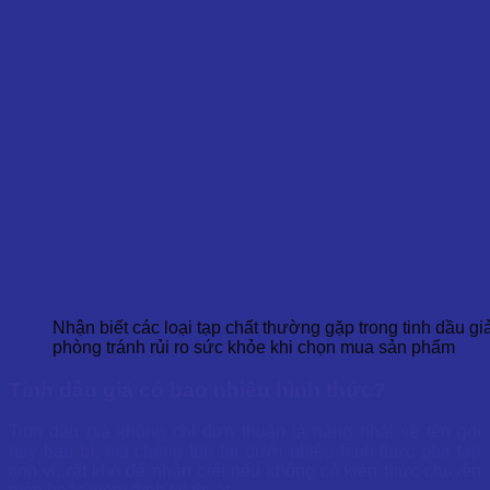
Nhận biết các loại tạp chất thường gặp trong tinh dầu g
phòng tránh rủi ro sức khỏe khi chọn mua sản phẩm
Tinh dầu giả có bao nhiêu hình thức?
Tinh dầu giả không chỉ đơn thuần là hàng nhái về tên gọi
hay bao bì, mà chúng tồn tại dưới nhiêu hình thức pha tạp
tinh vi, rất khó để nhận biết nếu không có kiến thức chuyên