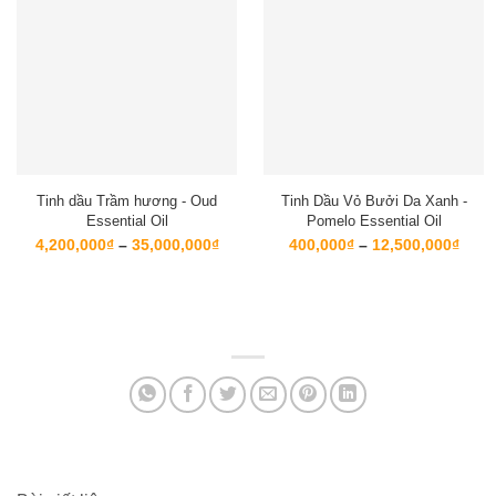
Tinh dầu Trầm hương - Oud
Tinh Dầu Vỏ Bưởi Da Xanh -
Essential Oil
Pomelo Essential Oil
Khoảng
Kho
4,200,000
₫
–
35,000,000
₫
400,000
₫
–
12,500,000
₫
giá:
giá:
từ
từ
4,200,000₫
400,
đến
đến
35,000,000₫
12,5