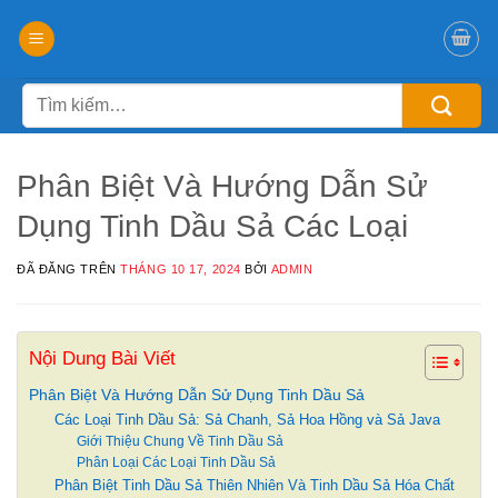
Chuyển
đến
nội
Tìm
dung
kiếm:
Phân Biệt Và Hướng Dẫn Sử
Dụng Tinh Dầu Sả Các Loại
ĐÃ ĐĂNG TRÊN
THÁNG 10 17, 2024
BỞI
ADMIN
Nội Dung Bài Viết
Phân Biệt Và Hướng Dẫn Sử Dụng Tinh Dầu Sả
Các Loại Tinh Dầu Sả: Sả Chanh, Sả Hoa Hồng và Sả Java
Giới Thiệu Chung Về Tinh Dầu Sả
Phân Loại Các Loại Tinh Dầu Sả
Phân Biệt Tinh Dầu Sả Thiên Nhiên Và Tinh Dầu Sả Hóa Chất