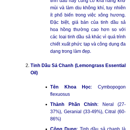
tinh dầu này cũng có khả năng khử
mùi và làm dịu không khí, tuy nhiên
ít phổ biến trong việc xông hương.
Đặc biệt, giá bán của tinh dầu sả
hoa hồng thường cao hơn so với
các loại tinh dầu sả khác vì quá trình
chiết xuất phức tạp và công dụng đa
dạng trong làm đẹp.
Tinh Dầu Sả Chanh (Lemongrass Essential
Oil)
Tên Khoa Học
: Cymbopogon
flexuosus
Thành Phần Chính
: Neral (27-
37%), Geranial (33-49%), Citral (60-
86%)
Công Dụng
: Tinh dầu sả chanh là