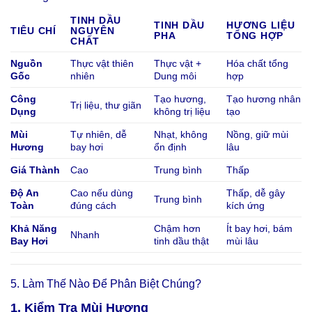
TINH DẦU
TINH DẦU
HƯƠNG LIỆU
TIÊU CHÍ
NGUYÊN
PHA
TỔNG HỢP
CHẤT
Nguồn
Thực vật thiên
Thực vật +
Hóa chất tổng
Gốc
nhiên
Dung môi
hợp
Công
Tạo hương,
Tạo hương nhân
Trị liệu, thư giãn
Dụng
không trị liệu
tạo
Mùi
Tự nhiên, dễ
Nhạt, không
Nồng, giữ mùi
Hương
bay hơi
ổn định
lâu
Giá Thành
Cao
Trung bình
Thấp
Độ An
Cao nếu dùng
Thấp, dễ gây
Trung bình
Toàn
đúng cách
kích ứng
Khả Năng
Chậm hơn
Ít bay hơi, bám
Nhanh
Bay Hơi
tinh dầu thật
mùi lâu
5. Làm Thế Nào Để Phân Biệt Chúng?
1. Kiểm Tra Mùi Hương