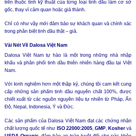
trên thuộc tính kỹ thuật của từng loại tinh dầu làm cơ sở
gốc, thay vì cảm quan hoặc giá thành.
Chỉ có như vậy mới đảm bảo sự khách quan và chính xác
trong phân biệt tinh dầu thật – giả.
Vài Nét Về Dalosa Việt Nam
Dalosa Việt Nam tự hào là một trong những nhà nhập
khẩu và phân phối tinh dầu thiên nhiên hàng đầu tại Việt
Nam.
Với kinh nghiệm hơn một thập kỷ, chúng tôi cam kết cung
cấp những sản phẩm tinh dầu nguyên chất 100%, được
chiết xuất từ các nguồn nguyên liệu tự nhiên từ Pháp, Ấn
Độ, Nepal, Indonesia, Ý và Đức.
Các sản phẩm của Dalosa Việt Nam đạt các chứng nhận
chất lượng quốc tế như
ISO 22000:2005
,
GMP
,
Kosher
và
USDA Organic
, đảm bảo an toàn tuyệt đối cho sức khỏe