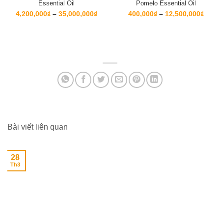
Essential Oil
Pomelo Essential Oil
Khoảng
Kho
4,200,000
₫
–
35,000,000
₫
400,000
₫
–
12,500,000
₫
giá:
giá:
từ
từ
4,200,000₫
400,
đến
đến
35,000,000₫
12,5
Bài viết liên quan
28
Th3