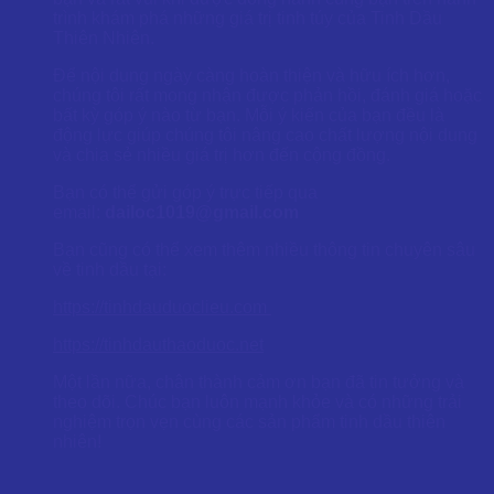
trình khám phá những giá trị tinh túy của Tinh Dầu
Thiên Nhiên.
Để nội dung ngày càng hoàn thiện và hữu ích hơn,
chúng tôi rất mong nhận được phản hồi, đánh giá hoặc
bất kỳ góp ý nào từ bạn. Mỗi ý kiến của bạn đều là
động lực giúp chúng tôi nâng cao chất lượng nội dung
và chia sẻ nhiều giá trị hơn đến cộng đồng.
Bạn có thể gửi góp ý trực tiếp qua
email:
dailoc1019@gmail.com
Bạn cũng có thể xem thêm nhiều thông tin chuyên sâu
về tinh dầu tại:
https://tinhdauduoclieu.com
https://tinhdauthaoduoc.net
Một lần nữa, chân thành cảm ơn bạn đã tin tưởng và
theo dõi. Chúc bạn luôn mạnh khỏe và có những trải
nghiệm trọn vẹn cùng các sản phẩm tinh dầu thiên
nhiên!