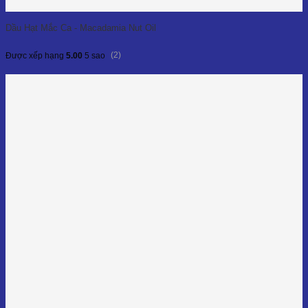
Dầu Hạt Mắc Ca - Macadamia Nut Oil
(2)
Được xếp hạng
5.00
5 sao