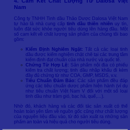
4. Cam Kết Chất Lượng Từ Dalosa Việt
Nam
Công ty TNHH Tinh dầu Thảo Dược Dalosa Việt Nam
tự hào là nhà cung cấp
tinh dầu thiên nhiên
uy tín,
luôn đặt sức khỏe người tiêu dùng lên hàng đầu. Một
số cam kết về chất lượng sản phẩm của chúng tôi bao
gồm:
Kiểm Định Nghiêm Ngặt:
Tất cả các loại tinh
dầu được kiểm nghiệm chặt chẽ tại các trung tâm
kiểm định đạt chuẩn của nhà nước và quốc tế.
Chứng Từ Hợp Lệ:
Sản phẩm nội địa có phiếu
kiểm tra chất lượng; tinh dầu nhập khẩu đi kèm
đầy đủ chứng từ như COA, GMP, MSDS, v.v.
Tiêu Chuẩn Đảm Bảo:
Các sản phẩm đều đáp
ứng các tiêu chuẩn dược phẩm hiện hành (ví dụ
như tiêu chuẩn Việt Nam V đối với một số loại
tinh dầu như tràm gió, bạc hà, quế,…).
Nhờ đó, khách hàng và các đối tác sản xuất có thể
hoàn toàn yên tâm về nguồn gốc cũng như chất lượng
của nguyên liệu đầu vào, từ đó sản xuất ra những sản
phẩm an toàn và hiệu quả cho người tiêu dùng.