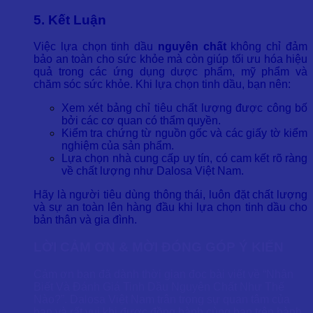
5. Kết Luận
Việc lựa chọn tinh dầu
nguyên chất
không chỉ đảm
bảo an toàn cho sức khỏe mà còn giúp tối ưu hóa hiệu
quả trong các ứng dụng dược phẩm, mỹ phẩm và
chăm sóc sức khỏe. Khi lựa chọn tinh dầu, bạn nên:
Xem xét bảng chỉ tiêu chất lượng được công bố
bởi các cơ quan có thẩm quyền.
Kiểm tra chứng từ nguồn gốc và các giấy tờ kiểm
nghiệm của sản phẩm.
Lựa chọn nhà cung cấp uy tín, có cam kết rõ ràng
về chất lượng như Dalosa Việt Nam.
Hãy là người tiêu dùng thông thái, luôn đặt chất lượng
và sự an toàn lên hàng đầu khi lựa chọn tinh dầu cho
bản thân và gia đình.
LỜI CẢM ƠN & MỜI ĐÓNG GÓP Ý KIẾN
Cảm ơn bạn đã dành thời gian đọc bài viết về “Nhận
Biết Và Đánh Giá Tinh Dầu Nguyên Chất Như Thế
Nào?”. Dalosa Việt Nam trân trọng sự quan tâm của
bạn và rất vui khi được đồng hành cùng bạn trên hành