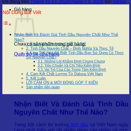
Đã đăng trên
Tháng 10 17, 2024
Tháng 7 9, 2026
bởi
Admin
Giỏ hàng
Nội Dung Bài Viết
Nhận Biết Và Đánh Giá Tinh Dầu Nguyên Chất Như Thế
Nào?
Chưa có sản phẩm trong giỏ hàng.
1. Khái Niệm “Nguyên Chất” Là Gì?
2. Tinh Dầu Nguyên Chất – Định Nghĩa Và Thực Tế
3. Làm Thế Nào Để Biết Tinh Dầu Bạn Sử Dụng Có Thực
Quay trở lại cửa hàng
Sự Nguyên Chất?
3.1. Những Lời Khẳng Định Chung Chung
3.2. Tiêu Chuẩn Và Chỉ Tiêu Kiểm Định
3.3. Vai Trò Của Các Trung Tâm Kiểm Định
4. Cam Kết Chất Lượng Từ Dalosa Việt Nam
5. Kết Luận
LỜI CẢM ƠN & MỜI ĐÓNG GÓP Ý KIẾN
Sản phẩm liên quan
Nhận Biết Và Đánh Giá Tinh Dầu
Nguyên Chất Như Thế Nào?
Trong bối cảnh thị trường
tinh dầu
tại Việt Nam ngày
càng phát triển với rất nhiều dòng sản phẩm và mức