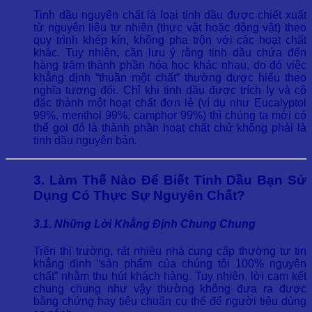
Tinh dầu nguyên chất là loại tinh dầu được chiết xuất
từ nguyên liệu tự nhiên (thực vật hoặc động vật) theo
quy trình khép kín, không pha trộn với các hoạt chất
khác. Tuy nhiên, cần lưu ý rằng tinh dầu chứa đến
hàng trăm thành phần hóa học khác nhau, do đó việc
khẳng định “thuần một chất” thường được hiểu theo
nghĩa tương đối. Chỉ khi tinh dầu được trích ly và cô
đặc thành một hoạt chất đơn lẻ (ví dụ như Eucalyptol
99%, menthol 99%, camphor 99%) thì chúng ta mới có
thể gọi đó là thành phần hoạt chất chứ không phải là
tinh dầu nguyên bản.
3. Làm Thế Nào Để Biết Tinh Dầu Bạn Sử
Dụng Có Thực Sự Nguyên Chất?
3.1. Những Lời Khẳng Định Chung Chung
Trên thị trường, rất nhiều nhà cung cấp thường tự tin
khẳng định “sản phẩm của chúng tôi 100% nguyên
chất” nhằm thu hút khách hàng. Tuy nhiên, lời cam kết
chung chung như vậy thường không đưa ra được
bằng chứng hay tiêu chuẩn cụ thể để người tiêu dùng