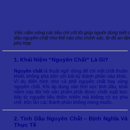
Việc nắm vững các tiêu chí cốt lõi giúp người dùng biết 
dầu nguyên chất như thế nào cho chính xác, từ đó an tâm
phù hợp
1. Khái Niệm “Nguyên Chất” Là Gì?
Nguyên chất
là thuật ngữ dùng để chỉ một chất thuần
khiết, không pha trộn với bất kỳ thành phần nào khác.
Ví dụ điển hình như cà phê nguyên chất hay vàng
nguyên chất. Khi áp dụng vào lĩnh vực tinh dầu, khái
niệm này đòi hỏi sản phẩm phải được chiết xuất trực
tiếp từ nguyên liệu thiên nhiên mà không có sự pha
chế, trộn lẫn các thành phần không mong muốn.
2. Tinh Dầu Nguyên Chất – Định Nghĩa Và
Thực Tế