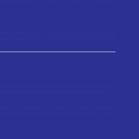
 sản phẩm làm dịu da đầu, kem giảm ngứa côn trùng,
ới xu hướng khử mùi tự nhiên, không chứa muối nhôm
m người dùng trong các sản phẩm tắm gội và chăm sóc
dầu – da mụn. Nhờ khả năng kháng khuẩn nhẹ, hỗ trợ
ôi trường da thông thoáng. Mùi thơm mát đặc trưng còn
ee Oil, Eucalyptus Oil, hoặc các hoạt chất làm sạch
 viêm, đặc biệt phù hợp trong gel rửa mặt và toner