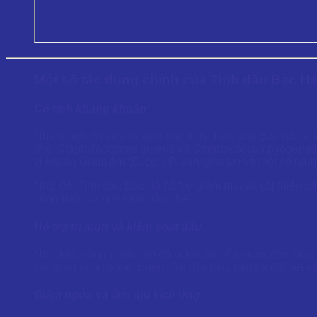
Một số tác dụng chính của Tinh dầu Bạc H
Có tính kháng khuẩn
Nhiều nghiên cứu in vitro cho thấy Tinh dầu Bạc hà có 
như Staphylococcus aureus và Streptococcus pyogenes 
vi khuẩn Gram âm (E. coli, P. aeruginosa) và một số n
Nhờ đó, Tinh dầu Bạc hà hỗ trợ giảm mùi và cải thiện cả
công thức và quy trình bào chế.
Hỗ trợ trị mụn và kiểm soát dầu
Nhờ khả năng giảm mật độ vi khuẩn liên quan đến mụn (
trợ quan trọng trong toner, sữa rửa mặt, mặt nạ đất sét và
Giảm ngứa và làm dịu kích ứng