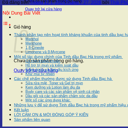
Chưa có sản phẩm trong giỏ hàng.
Đã đăng trên
Tháng 12 1, 2025
Tháng 7 27, 2026
bởi
Thái Ph
Quay trở lại cửa hàng
Nội Dung Bài Viết
Giỏ hàng
Thành phần tạo nên hoạt tính kháng khuẩn của tinh dầu bạc 
Menthol
Menthone
1,8-Cineole
Limonene và β-Myrcene
Một số tác dụng chính của Tinh dầu Bạc Hà trong mỹ phẩm
Chưa có sản phẩm trong giỏ hàng.
Có tính kháng khuẩn
Hỗ trợ trị mụn và kiểm soát dầu
Giảm ngứa và làm dịu kích ứng
Quay trở lại cửa hàng
Khử mùi tự nhiên
Các chế phẩm thường được sử dụng Tinh dầu Bạc hà
Sữa rửa mặt, Toner và Gel trị mụn
Kem dưỡng và Lotion làm dịu da
Body care và các sản phẩm vệ sinh cá nhân
Dầu gội và các sản phẩm chăm sóc da đầu
Một số các ứng dụng khác
Những lưu ý để sử dụng Tinh dầu Bạc hà trong mỹ phẩm hiệu
Kết luận
LỜI CẢM ƠN & MỜI ĐÓNG GÓP Ý KIẾN
Sản phẩm liên quan