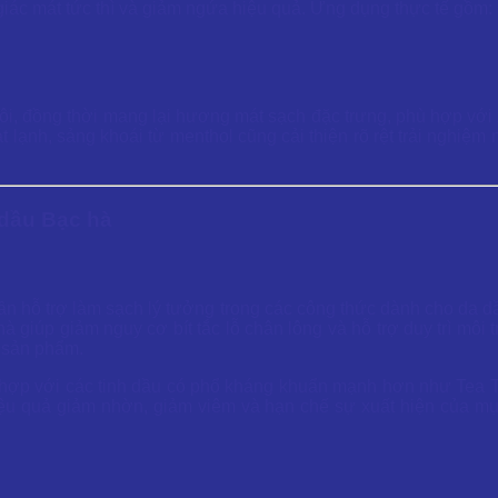
iác mát tức thì và giảm ngứa hiệu quả. Ứng dụng thực tế gồm:
hôi, đồng thời mang lại hương mát sạch đặc trưng, phù hợp v
 lạnh, sảng khoái từ menthol cũng cải thiện rõ rệt trải nghiệ
 dầu Bạc hà
n hỗ trợ làm sạch lý tưởng trong các công thức dành cho da 
 hà giúp giảm nguy cơ bít tắc lỗ chân lông và hỗ trợ duy trì m
g sản phẩm.
t hợp với các tinh dầu có phổ kháng khuẩn mạnh hơn như Tea Tr
ệu quả giảm nhờn, giảm viêm và hạn chế sự xuất hiện của mụn