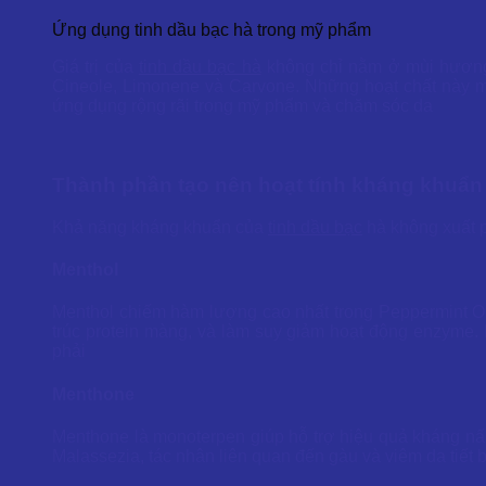
Ứng dụng tinh dầu bạc hà trong mỹ phẩm
Giá trị của
tinh dầu bạc hà
không chỉ nằm ở mùi hương t
Cineole, Limonene và Carvone. Những hoạt chất này ma
ứng dụng rộng rãi trong mỹ phẩm và chăm sóc da
Thành phần tạo nên hoạt tính kháng khuẩn
Khả năng kháng khuẩn của
tinh dầu bạc
hà không xuất p
Menthol
Menthol chiếm hàm lượng cao nhất trong Peppermint Oil 
trúc protein màng, và làm suy giảm hoạt động enzyme. 
phải
Menthone
Menthone là monoterpen giúp hỗ trợ hiệu quả kháng nấ
Malassezia, tác nhân liên quan đến gàu và viêm da tiết b