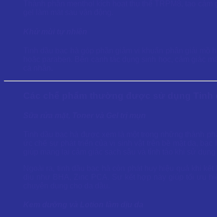
Thành phần menthol kích hoạt thụ thể TRPM8, tạo cảm g
gel làm mát sau vận động.
Khử mùi tự nhiên
Tinh dầu bạc hà góp phần giảm vi khuẩn phân giải mồ 
hoặc paraben. Bên cạnh tác dụng sinh học, cảm giác mát
cá nhân.
Các chế phẩm thường được sử dụng Tinh
Sữa rửa mặt, Toner và Gel trị mụn
Tinh dầu bạc hà được xem là một trong những thành phầ
ức chế sự phát triển của vi sinh vật trên bề mặt da, bạc
giúp mang lại cảm giác sạch sâu và tỉnh táo khi sử dụn
Ngoài ra, tinh dầu bạc hà còn phát huy hiệu quả khi kế
dịu như BHA, Zinc PCA. Sự kết hợp này giúp tối ưu hi
chuyên dụng cho da dầu.
Kem dưỡng và Lotion làm dịu da