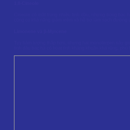
1,8-Cineole
Cineole có mặt trong nhiều tinh dầu, nhưng trong bạc hà
cũng có khả năng giảm viêm và hỗ trợ làm sạch đường 
Limonene và β-Myrcene
Tuy hàm lượng thấp hơn, nhưng hai monoterpen này giúp 
tinh dầu bạc hà có hoạt tính kháng khuẩn khá rộng, ph