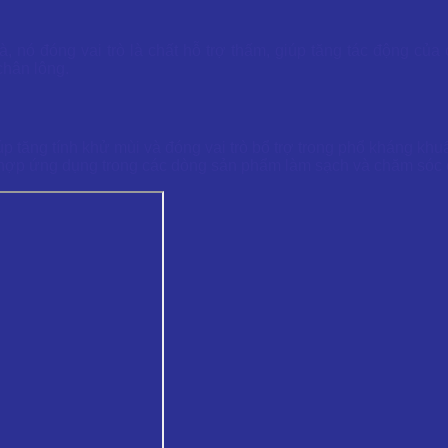
, nó đóng vai trò là chất hỗ trợ thấm, giúp tăng tác động của c
chân lông.
tăng tính khử mùi và đóng vai trò bổ trợ trong phổ kháng khuẩ
ù hợp ứng dụng trong các dòng sản phẩm làm sạch và chăm sóc 