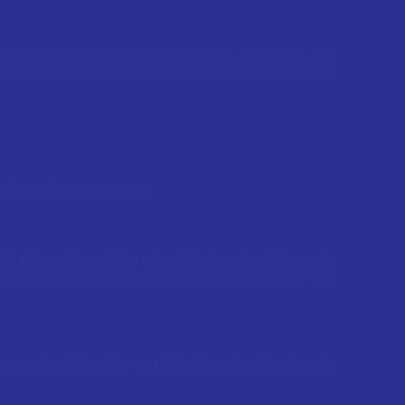
ính sinh học, đặc biệt là Menthol, Menthone, 1,8-
uẩn và nấm thường gặp trên da người, mở ra cơ hội
 giữa nhiều monoterpen.
ính thấm màng tế bào của vi khuẩn, gây rối loạn cấu
 phát triển của một số vi khuẩn gram âm mức độ vừa
thone góp phần giảm sự phát triển quá mức của nấm