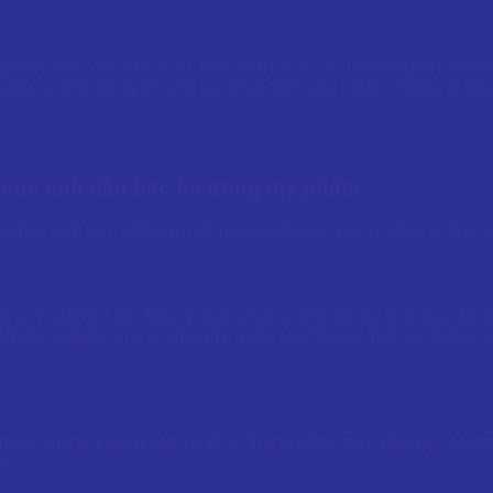
ươi mát, mà còn ở sự hiện diện của các monoterpen có hoạt t
ng lại khả năng ức chế sự phát triển của nhiều chủng vi kh
 của tinh dầu bạc hà trong mỹ phẩm
hát từ một hợp chất đơn lẻ, mà là kết quả của sự cộng hưởng
và Cornmint Oil. Đây là hợp chất có khả năng: làm thay đổi t
Nhiều nghiên cứu in vitro ghi nhận Menthol có thể ức chế sự
m và kháng khuẩn trên da đầu. Trong công thức dầu gội, Men
ã.