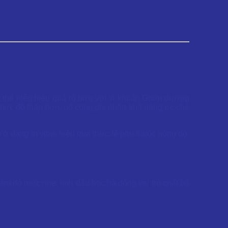
ày thể hiện hiệu quả rõ hơn với vi khuẩn Gram dương
mức độ thấp hơn, nó cũng ghi nhận khả năng ức chế
ở dạng in vitro; hiệu quả thực tế phụ thuộc nồng độ,
ảm đỏ mức nhẹ, tinh dầu bạc hà đóng vai trò chất bổ