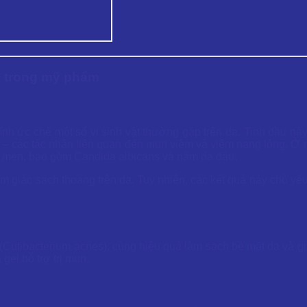
à trong mỹ phẩm
tính ức chế một số vi sinh vật thường gặp trên da. Tinh dầu n
– các tác nhân liên quan đến mụn viêm và viêm nang lông. Ở 
ấm men, bao gồm Candida albicans và nấm da dầu.
m giác sạch thoáng trên da. Tuy nhiên, các kết quả này chủ yếu 
Cutibacterium acnes), cùng hiệu quả làm sạch bề mặt da và gi
 gel hỗ trợ trị mụn.