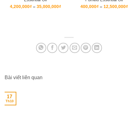
Khoảng
Kho
4,200,000
₫
–
35,000,000
₫
400,000
₫
–
12,500,000
₫
giá:
giá:
từ
từ
4,200,000₫
400,
đến
đến
35,000,000₫
12,5
Bài viết liên quan
17
Th10