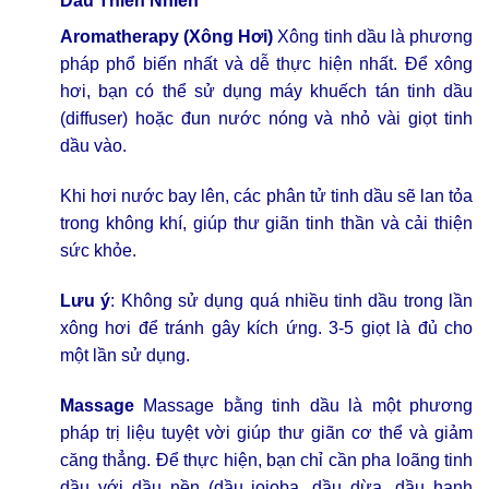
Dầu Thiên Nhiên
Aromatherapy (Xông Hơi)
Xông tinh dầu là phương
pháp phổ biến nhất và dễ thực hiện nhất. Để xông
hơi, bạn có thể sử dụng máy khuếch tán tinh dầu
(diffuser) hoặc đun nước nóng và nhỏ vài giọt tinh
dầu vào.
Khi hơi nước bay lên, các phân tử tinh dầu sẽ lan tỏa
trong không khí, giúp thư giãn tinh thần và cải thiện
sức khỏe.
Lưu ý
: Không sử dụng quá nhiều tinh dầu trong lần
xông hơi để tránh gây kích ứng. 3-5 giọt là đủ cho
một lần sử dụng.
Massage
Massage bằng tinh dầu là một phương
pháp trị liệu tuyệt vời giúp thư giãn cơ thể và giảm
căng thẳng. Để thực hiện, bạn chỉ cần pha loãng tinh
dầu với dầu nền (dầu jojoba, dầu dừa, dầu hạnh