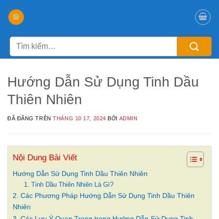
Chuyển
đến
nội
Tìm
dung
kiếm:
Hướng Dẫn Sử Dụng Tinh Dầu
Thiên Nhiên
ĐÃ ĐĂNG TRÊN
THÁNG 10 17, 2024
BỞI
ADMIN
Nội Dung Bài Viết
Hướng Dẫn Sử Dụng Tinh Dầu Thiên Nhiên
1. Tinh Dầu Thiên Nhiên Là Gì?
2. Các Phương Pháp Hướng Dẫn Sử Dụng Tinh Dầu Thiên
Nhiên
3. Các Lưu Ý Quan Trọng trong Hướng Dẫn Sử Dụng Tinh