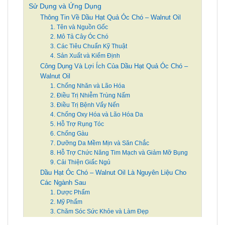
Sử Dụng và Ứng Dụng
Thông Tin Về Dầu Hạt Quả Óc Chó – Walnut Oil
1. Tên và Nguồn Gốc
2. Mô Tả Cây Óc Chó
3. Các Tiêu Chuẩn Kỹ Thuật
4. Sản Xuất và Kiểm Định
Công Dụng Và Lợi Ích Của Dầu Hạt Quả Óc Chó –
Walnut Oil
1. Chống Nhăn và Lão Hóa
2. Điều Trị Nhiễm Trùng Nấm
3. Điều Trị Bệnh Vẩy Nến
4. Chống Oxy Hóa và Lão Hóa Da
5. Hỗ Trợ Rụng Tóc
6. Chống Gàu
7. Dưỡng Da Mềm Mịn và Săn Chắc
8. Hỗ Trợ Chức Năng Tim Mạch và Giảm Mỡ Bụng
9. Cải Thiện Giấc Ngủ
Dầu Hạt Óc Chó – Walnut Oil Là Nguyên Liệu Cho
Các Ngành Sau
1. Dược Phẩm
2. Mỹ Phẩm
3. Chăm Sóc Sức Khỏe và Làm Đẹp
4. Thực Phẩm