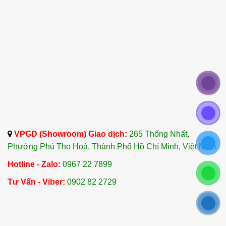
Dầu Hạt Óc Chó giúp làm sạch da đầu, loại bỏ bụi
bẩn và ngăn ngừa tình trạng bong tróc da đầu, từ
đó ngăn ngừa gàu. Sử dụng dầu óc chó giúp giữ
da đầu khỏe mạnh và tạo điều kiện tốt cho tóc
phát triển.
7. Dưỡng Da Mềm Mịn và Săn Chắc
Với các thành phần như Vitamin E và axit béo
không bão hòa, Dầu Hạt Óc Chó giúp duy trì độ
ẩm, làm mềm da và cải thiện độ đàn hồi. Dầu còn
VPGD (Showroom) Giao dịch:
265 Thống Nhất,
có thể sử dụng cho các vùng da nhạy cảm, giúp
Phường Phú Thọ Hoà, Thành Phố Hồ Chí Minh, Việt Nam
thúc đẩy quá trình tái tạo tế bào da và làm mềm
Hotline - Zalo:
0967 22 7899
mại da.
Tư Vấn - Viber:
0902 82 2729
8. Hỗ Trợ Chức Năng Tim Mạch và Giảm
Mỡ Bụng
Việc tiêu thụ Dầu Hạt Óc Chó có thể giúp giảm