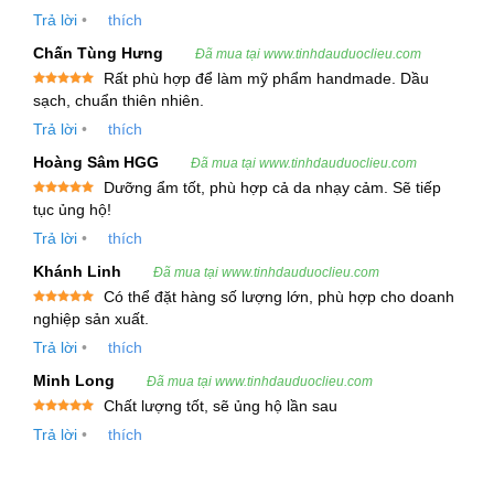
Được xếp
Trả lời
•
thích
hạng
5
5
sao
Thông Tin Về Dầu Hạt Quả Óc Chó – Walnut Oil
Chấn Tùng Hưng
Đã mua tại www.tinhdauduoclieu.com
1. Tên và Nguồn Gốc
Rất phù hợp để làm mỹ phẩm handmade. Dầu
Được xếp
sạch, chuẩn thiên nhiên.
hạng
5
5
Tên tiếng Việt
: Dầu Hạt Óc Chó – Walnut Oil
sao
Trả lời
•
thích
Tên tiếng Anh
: Walnut Oil
Hoàng Sâm HGG
Đã mua tại www.tinhdauduoclieu.com
Dưỡng ẩm tốt, phù hợp cả da nhạy cảm. Sẽ tiếp
Tên thực vật (Botanical source)
:
Juglans
Được xếp
tục ủng hộ!
regia
hạng
5
5
sao
Trả lời
•
thích
Tên gọi khác
: Persian Walnut, English Walnut,
Khánh Linh
Đã mua tại www.tinhdauduoclieu.com
Common Walnut, Circassian Walnut
Có thể đặt hàng số lượng lớn, phù hợp cho doanh
Được xếp
nghiệp sản xuất.
INCI Name
:
Juglans regia
Seed Oil
hạng
5
5
sao
Trả lời
•
thích
2. Mô Tả Cây Óc Chó
Minh Long
Đã mua tại www.tinhdauduoclieu.com
Chất lượng tốt, sẽ ủng hộ lần sau
Cây óc chó (
Juglans regia
) là một loài cây trong
Được xếp
Trả lời
•
thích
hạng
5
5
họ Juglandaceae, có nguồn gốc từ khu vực phía
sao
Đông Balkan, dãy Himalayas và Tây Nam Trung