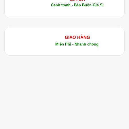
Cạnh tranh - Bán Buôn Giá Sỉ
4. Chống Oxy Hóa và Lão Hóa Da
Với các chất chống oxy hóa mạnh mẽ, dầu óc chó
giúp bảo vệ làn da khỏi tác động của môi trường
và các gốc tự do gây hại. Dầu giúp giảm các dấu
GIAO HÀNG
hiệu lão hóa, làm cho làn da trở nên sáng khỏe và
Miễn Phí - Nhanh chóng
trẻ trung hơn.
5. Hỗ Trợ Rụng Tóc
Dầu Hạt Óc Chó là một phương pháp hiệu quả
giúp ngăn ngừa rụng tóc. Các axit béo Omega-3
trong dầu giúp bảo vệ tế bào tóc khỏi tổn thương
và thúc đẩy sự phát triển của tóc khỏe mạnh. Dầu
giúp nuôi dưỡng tóc từ gốc đến ngọn, giảm tình
trạng tóc yếu và dễ gãy.
6. Chống Gàu