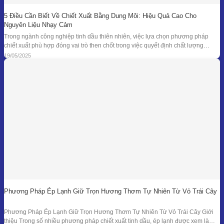
5 Điều Cần Biết Về Chiết Xuất Bằng Dung Môi: Hiệu Quả Cao Cho
Nguyên Liệu Nhạy Cảm
Trong ngành công nghiệp tinh dầu thiên nhiên, việc lựa chọn phương pháp
chiết xuất phù hợp đóng vai trò then chốt trong việc quyết định chất lượng
thành phẩm – đặc biệt là đối với những loại nguyên liệu cao cấp và nhạy cảm.
19/05/2025
Khi các phương pháp truyền thống như chưng cất lôi
Phương Pháp Ép Lạnh Giữ Trọn Hương Thơm Tự Nhiên Từ Vỏ Trái Cây
Phương Pháp Ép Lạnh Giữ Trọn Hương Thơm Tự Nhiên Từ Vỏ Trái Cây Giới
thiệu Trong số nhiều phương pháp chiết xuất tinh dầu, ép lạnh được xem là