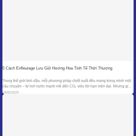
5 Cách Enfleurage Lưu Giữ Hương Hoa Tinh Tế Thời Thượng
Trong thế giới tinh dầu, mỗi phương pháp chiết xuất đều mang trong mình một
câu chuyện – từ hơi nước mạnh mẽ đến CO₂ siêu tới hạn hiện đại. Nhưng giữa
dòng chảy công nghệ ấy, enfleurage – một kỹ thuật cổ xưa và tinh tế – vẫn tồn
19/05/2025
tại như một biểu tượng