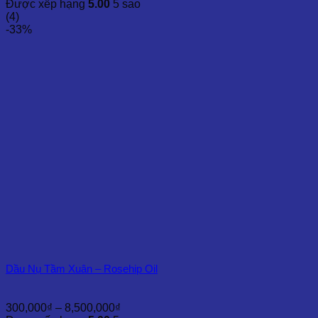
giá:
Được xếp hạng
5.00
5 sao
từ
(4)
200,000₫
-33%
đến
4,500,000₫
Dầu Nụ Tầm Xuân – Rosehip Oil
Khoảng
300,000
₫
–
8,500,000
₫