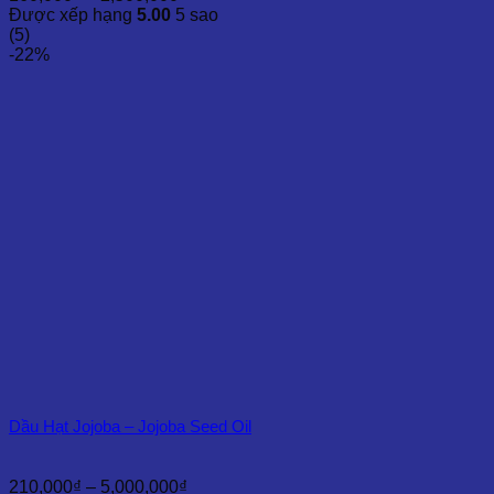
giá:
Được xếp hạng
5.00
5 sao
từ
(5)
160,000₫
-22%
đến
2,500,000₫
Dầu Hạt Jojoba – Jojoba Seed Oil
Khoảng
210,000
₫
–
5,000,000
₫