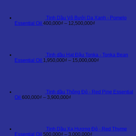
4,200,000₫
đến
35,000,000₫
Tinh Dầu Vỏ Bưởi Da Xanh - Pomelo
Khoảng
Essential Oil
400,000
₫
–
12,500,000
₫
giá:
từ
400,000₫
đến
12,500,000₫
Tinh dầu Hạt Đậu Tonka - Tonka Bean
Khoảng
Essential Oil
1,950,000
₫
–
15,000,000
₫
giá:
từ
1,950,000₫
đến
15,000,000₫
Tinh dầu Thông Đỏ - Red Pine Essential
Khoảng
Oil
600,000
₫
–
3,900,000
₫
giá:
từ
600,000₫
đến
3,900,000₫
Tinh Dầu Xạ Hương Đỏ - Red Thyme
Khoảng
Essential Oil
500,000
₫
–
3,000,000
₫