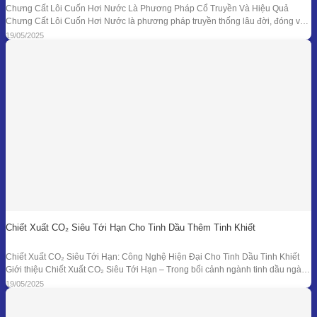
Chưng Cất Lôi Cuốn Hơi Nước Là Phương Pháp Cổ Truyền Và Hiệu Quả
Chưng Cất Lôi Cuốn Hơi Nước là phương pháp truyền thống lâu đời, đóng vai
trò nền tảng trong ngành chiết xuất tinh dầu thiên nhiên. Từ những nồi đồng thủ
19/05/2025
công ở các làng nghề cho đến hệ thống chưng
Chiết Xuất CO₂ Siêu Tới Hạn Cho Tinh Dầu Thêm Tinh Khiết
Chiết Xuất CO₂ Siêu Tới Hạn: Công Nghệ Hiện Đại Cho Tinh Dầu Tinh Khiết
Giới thiệu Chiết Xuất CO₂ Siêu Tới Hạn – Trong bối cảnh ngành tinh dầu ngày
càng đồi hỏi cao về độ tinh khiết, tính an toàn và hiệu quả sinh học, phương
19/05/2025
pháp chiết xuất bằng CO₂ siêu tới