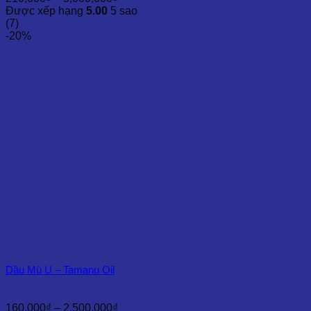
giá:
Được xếp hạng
5.00
5 sao
từ
(7)
210,000₫
-20%
đến
5,000,000₫
Dầu Mù U – Tamanu Oil
Khoảng
160,000
₫
–
2,500,000
₫