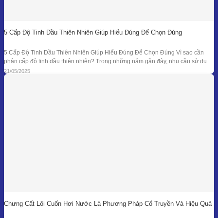
5 Cấp Độ Tinh Dầu Thiên Nhiên Giúp Hiểu Đúng Để Chọn Đúng
5 Cấp Độ Tinh Dầu Thiên Nhiên Giúp Hiểu Đúng Để Chọn Đúng Vì sao cần
phân cấp độ tinh dầu thiên nhiên? Trong những năm gần đây, nhu cầu sử dụng
tinh dầu thiên nhiên ngày càng gia tăng trong các lĩnh vực như chăm sóc sức
21/05/2025
khỏe, mỹ phẩm, liệu pháp hương thơm,
Chưng Cất Lôi Cuốn Hơi Nước Là Phương Pháp Cổ Truyền Và Hiệu Quả