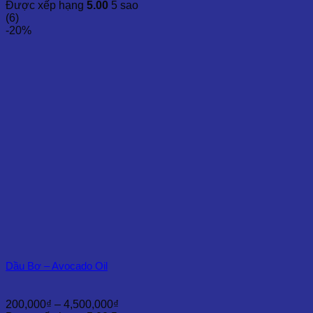
giá:
Được xếp hạng
5.00
5 sao
từ
(6)
150,000₫
-20%
đến
2,000,000₫
Dầu Bơ – Avocado Oil
Khoảng
200,000
₫
–
4,500,000
₫