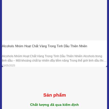
Alcohols Nhóm Hoạt Chất Vàng Trong Tinh Dầu Thiên Nhiên
Alcohols Nhóm Hoạt Chất Vàng Trong Tinh Dầu Thiên Nhiên Alcohols trong
tinh dầu – Một khoáng chất tự nhiên đầy tiềm năng Trong thế giới tinh dầu thiên
nhiên, mỗi giọt nhỏ bé lại ẩn chứa hàng trăm hợp chất hóa học với công dụng
15/05/2025
trị liệu riêng biệt. Trong số đó, nhóm Alcohols
Sản phẩm
Chất lượng đã qua kiểm định