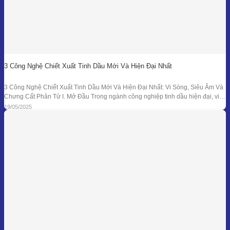
3 Công Nghệ Chiết Xuất Tinh Dầu Mới Và Hiện Đại Nhất
3 Công Nghệ Chiết Xuất Tinh Dầu Mới Và Hiện Đại Nhất: Vi Sóng, Siêu Âm Và
Chưng Cất Phân Tử I. Mở Đầu Trong ngành công nghiệp tinh dầu hiện đại, việc
tối ưu hóa hiệu suất chiết xuất, giữ nguyên hương thơm và hoạt chất trị liệu là
19/05/2025
mục tiêu hàng đầu. Bên