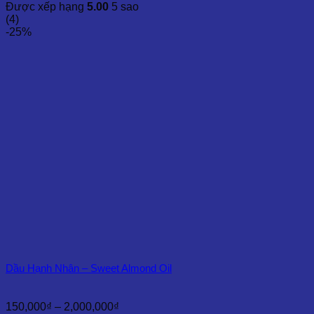
giá:
Được xếp hạng
5.00
5 sao
từ
(4)
300,000₫
-25%
đến
1,900,000₫
Dầu Hạnh Nhân – Sweet Almond Oil
Khoảng
150,000
₫
–
2,000,000
₫