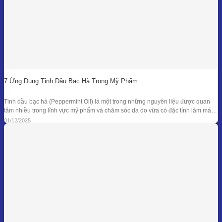
7 Ứng Dụng Tinh Dầu Bạc Hà Trong Mỹ Phẩm
Tinh dầu bạc hà (Peppermint Oil) là một trong những nguyên liệu được quan
tâm nhiều trong lĩnh vực mỹ phẩm và chăm sóc da do vừa có đặc tính làm mát
đặc trưng, vừa sở hữu phổ kháng khuẩn và khử mùi tự nhiên đã được ghi nhận
01/12/2025
trong nhiều nghiên cứu. Giá trị