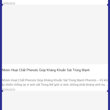
một trong những kỹ thuật đối với nguyên liệu đặc thù – đặc biệt là vỏ các loại
19/05/2025
quả có mùi hương tươi mát như
Nhóm Hoạt Chất Phenols Giúp Kháng Khuẩn Sát Trùng Mạnh
Nhóm Hoạt Chất Phenols Giúp Kháng Khuẩn Sát Trùng Mạnh Phenols – Vũ khí
tự nhiên chống lại vi sinh vật Trong thế giới vi sinh, không phải kháng sinh hay
hóa chất tổng hợp mới là “anh hùng” duy nhất. Từ hàng ngàn năm trước, các
15/05/2025
nền y học cổ đại đã sử dụng tinh dầu