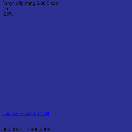
giá:
Được xếp hạng
5.00
5 sao
từ
(7)
210,000₫
-25%
đến
5,000,000₫
Dầu Gấc – Gac Fruit Oil
Khoảng
300,000
₫
–
1,900,000
₫