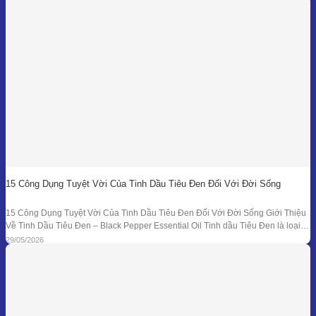
cứu, nguyên liệu, công thức
15 Công Dụng Tuyệt Vời Của Tinh Dầu Tiêu Đen Đối Với Đời Sống
15 Công Dụng Tuyệt Vời Của Tinh Dầu Tiêu Đen Đối Với Đời Sống Giới Thiệu
Về Tinh Dầu Tiêu Đen – Black Pepper Essential Oil Tinh dầu Tiêu Đen là loại
tinh dầu thiên nhiên được chiết xuất từ quả của cây Tiêu Đen (Piper nigrum)
29/05/2026
bằng phương pháp chưng cất hơi nước. Đây là