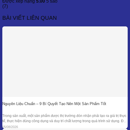
giá:
Được xếp hạng
5.00
5 sao
từ
(7)
300,000₫
đến
BÀI VIẾT LIÊN QUAN
8,500,000₫
Nguyên Liệu Chuẩn – 9 Bí Quyết Tạo Nên Một Sản Phẩm Tốt
Trong sản xuất, một sản phẩm được thị trường đón nhận phải tạo ra giá trị thực
tế, thực hiện đúng công dụng và duy trì chất lượng trong quá trình sử dụng. Để
đạt được kết quả đó, doanh nghiệp cần kiểm soát đồng bộ từ mục tiêu nghiên
05/08/2026