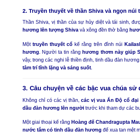
2. Truyền thuyết về thần Shiva và ngọn núi 
Thần Shiva, vị thần của sự hủy diệt và tái sinh, đ
hương lên tượng Shiva
và xông đền thờ bằng
hươn
Một
truyền thuyết cổ
kể rằng trên đỉnh núi
Kailas
hương
. Người ta tin rằng
hương thơm này giúp Shi
vậy, trong các nghi lễ thiền định, tinh dầu đàn hư
tâm trí tĩnh lặng và sáng suốt
.
3. Câu chuyện về các bậc vua chúa sử
Không chỉ có các vị thần,
các vị vua Ấn Độ cổ đạ
dầu đàn hương lên người
trước khi tham dự các bu
Một giai thoại kể rằng
Hoàng đế Chandragupta Ma
nước tắm có tinh dầu đàn hương
để xua tan mệt m