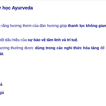
y học Ayurveda
tin rằng hương thơm của đàn hương giúp
thanh lọc không gian,
một dấu hiệu của
sự bảo vệ tâm linh và trí tuệ
.
 hương thường được
dùng trong các nghi thức hỏa táng
để 
át
.
cá
ngủ