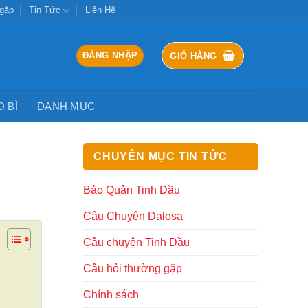
 gặp
Tin Tức
Liên Hệ
ĐĂNG NHẬP
GIỎ HÀNG
O BÌ
DANH MỤC
CHUYÊN MỤC TIN TỨC
Bảo Quản Tinh Dầu
Câu Chuyện Dalosa
Câu chuyện Tinh Dầu
Câu hỏi thường gặp
Chính sách