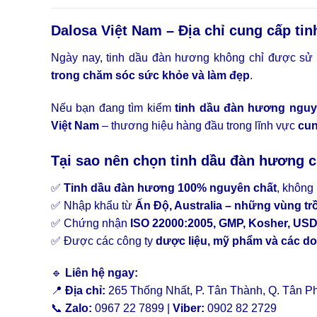
Dalosa Việt Nam – Địa chỉ cung cấp ti
Ngày nay, tinh dầu đàn hương không chỉ được sử
trong chăm sóc sức khỏe và làm đẹp
.
Nếu bạn đang tìm kiếm
tinh dầu đàn hương nguy
Việt Nam
– thương hiệu hàng đầu trong lĩnh vực
cun
Tại sao nên chọn tinh dầu đàn hương 
✅
Tinh dầu đàn hương 100% nguyên chất
, không
✅ Nhập khẩu từ
Ấn Độ, Australia – những vùng tr
✅ Chứng nhận
ISO 22000:2005, GMP, Kosher, US
✅ Được các công ty
dược liệu, mỹ phẩm và các d
🔹
Liên hệ ngay:
📍
Địa chỉ:
265 Thống Nhất, P. Tân Thành, Q. Tân Ph
📞
Zalo:
0967 22 7899 |
Viber:
0902 82 2729