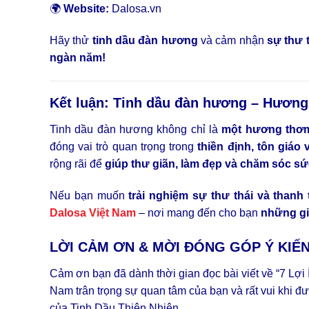
🌍
Website:
Dalosa.vn
Hãy thử
tinh dầu đàn hương
và cảm nhận
sự thư t
ngàn năm!
Kết luận: Tinh dầu đàn hương – Hương 
Tinh dầu đàn hương không chỉ là
một hương thơ
đóng vai trò quan trọng trong
thiền định, tôn giáo
rộng rãi để
giúp thư giãn, làm đẹp và chăm sóc s
Nếu bạn muốn
trải nghiệm sự thư thái và thanh
Dalosa Việt Nam
– nơi mang đến cho bạn
những giá
LỜI CẢM ƠN & MỜI ĐÓNG GÓP Ý KIẾ
Cảm ơn bạn đã dành thời gian đọc bài viết về “7 L
Nam trân trọng sự quan tâm của bạn và rất vui khi đư
của Tinh Dầu Thiên Nhiên.