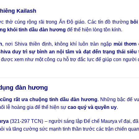
thiêng Kailash
ược thờ cúng rộng rãi trong Ấn Độ giáo. Các tín đồ thường
bôi
g khói tinh dầu đàn hương
để thể hiện lòng tôn kính.
h
, nơi Shiva thiền định, không khí luôn tràn ngập
mùi thơm 
va duy trì sự bình an nội tâm và đạt đến trạng thái siêu 
ơng được xem như một công cụ hỗ trợ đắc lực để giúp con người
 dụng đàn hương
i cũng rất ưa chuộng tinh dầu đàn hương
. Những bậc đế 
ổi lễ hoàng gia để thể hiện sự
cao quý và quyền uy
.
urya
(321-297 TCN) – người sáng lập Đế chế Maurya vĩ đại, đã
ỏi và tăng cường sức mạnh tinh thần trước các trận chiến quan