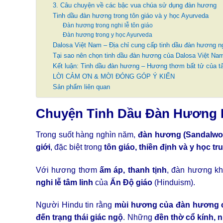
3. Câu chuyện về các bậc vua chúa sử dụng đàn hương
Tinh dầu đàn hương trong tôn giáo và y học Ayurveda
Đàn hương trong nghi lễ tôn giáo
Đàn hương trong y học Ayurveda
Dalosa Việt Nam – Địa chỉ cung cấp tinh dầu đàn hương n
Tại sao nên chọn tinh dầu đàn hương của Dalosa Việt Na
Kết luận: Tinh dầu đàn hương – Hương thơm bất tử của t
LỜI CẢM ƠN & MỜI ĐÓNG GÓP Ý KIẾN
Sản phẩm liên quan
Chuyện Tinh Dầu Đàn Hương
Trong suốt hàng nghìn năm,
đàn hương (Sandalwo
giới
, đặc biệt trong
tôn giáo, thiền định và y học t
Với hương thơm
ấm áp, thanh tịnh
, đàn hương kh
nghi lễ tâm linh
của
Ấn Độ giáo
(Hinduism).
Người Hindu tin rằng
mùi hương của đàn hương có 
đến trạng thái giác ngộ
. Những
đền thờ cổ kính, n