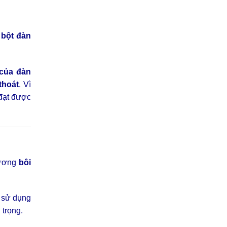
 bột đàn
của đàn
thoát
. Vì
 đạt được
vương
bôi
 sử dụng
 trọng.