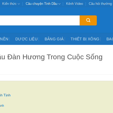
Kiến thức
Câu chuyện Tinh Dầu
Kênh Video
Câu hỏi thường
 NỀN
DƯỢC LIỆU
BẢNG GIÁ
THIẾT BỊ XÔNG
BA
Dầu Đàn Hương Trong Cuộc Sống
h Tịnh
ành