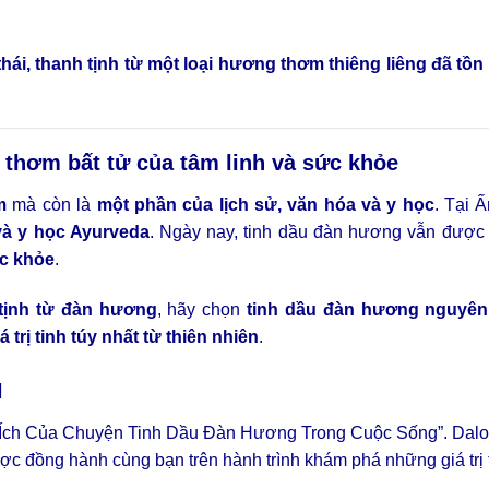
hái, thanh tịnh từ một loại hương thơm thiêng liêng đã tồn
thơm bất tử của tâm linh và sức khỏe
m
mà còn là
một phần của lịch sử, văn hóa và y học
. Tại 
 và y học Ayurveda
. Ngày nay, tinh dầu đàn hương vẫn được
ức khỏe
.
 tịnh từ đàn hương
, hãy chọn
tinh dầu đàn hương nguyên
 trị tinh túy nhất từ thiên nhiên
.
N
ợi Ích Của Chuyện Tinh Dầu Đàn Hương Trong Cuộc Sống”. Dalo
ợc đồng hành cùng bạn trên hành trình khám phá những giá trị t