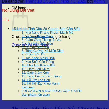
Đã đăng trên
Tháng 10 17, 2024
Tháng 7 3, 2026
bởi
Admin
Giỏ hàng
Nội Dung Bài Viết
15 Lợi Ích Tinh Dầu Sả Chanh Bạn Cần Biết
1. Khả Năng Kháng Khuẩn Mạnh Mẽ
2. Hỗ Trợ Thơm Miệng
Chưa có sản phẩm trong giỏ hàng.
3. Giảm Căng Thẳng, Lo Âu
4. Cải Thiện Giấc Ngủ
Quay trở lại cửa hàng
5. Hỗ Trợ Tiêu Hóa
6. Tăng Cường Hệ Miễn Dịch
7. Chăm Sóc Da
8. Tóc Khỏe Mạnh Hơn
9. Xua Đuổi Côn Trùng
10. Khử Mùi Không Khí
11. Giảm Đau Nhức
12. Giúp Giảm Cân
13. Tăng Cường Tâm Trạng
14. Hỗ Trợ Lọc Gan
15. Hệ Hô Hấp Khỏe Mạnh
Kết Luận
LỜI CẢM ƠN & MỜI ĐÓNG GÓP Ý KIẾN
Sản phẩm liên quan
15 Lợi Ích Tinh Dầu Sả Chanh Bạn