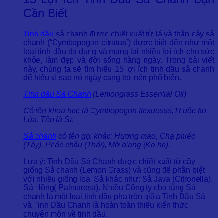
Cần Biết
Tinh dầu
sả chanh được chiết xuất từ lá và thân cây sả
chanh (“Cymbopogon citratus”) được biết đến như một
loại tinh dầu đa dụng và mang lại nhiều lợi ích cho sức
khỏe, làm đẹp và đời sống hàng ngày. Trong bài viết
này, chúng ta sẽ tìm hiểu 15 lợi ích tinh dầu sả chanh
để hiểu vì sao nó ngày càng trở nên phổ biến.
Tinh dầu Sả Chanh
(Lemongrass Essential Oil)
Có tên khoa học là Cymbopogon flexuosus,Thuộc họ
Lúa, Tên là Sả
Sả chanh
có tên gọi khác: Hương mao, Chạ phiéc
(Tày), Phác châu (Thái), Mờ blang (Ko ho).
Lưu ý: Tinh Dầu Sả Chanh được chiết xuất từ cây
giống Sả chanh (Lemon Grass) và cũng để phân biệt
với nhiều giống loại Sả khác như: Sả Java (Citronella),
Sả Hồng( Palmarosa). Nhiều Công ty cho rằng Sả
chanh là một loại tinh dầu pha trộn giữa Tinh Dầu Sả
và Tinh Dầu Chanh là hoàn toàn thiếu kiến thức
chuyên môn về tinh dầu.