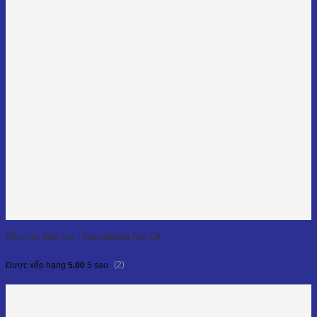
Dầu Hạt Mắc Ca - Macadamia Nut Oil
(2)
Được xếp hạng
5.00
5 sao