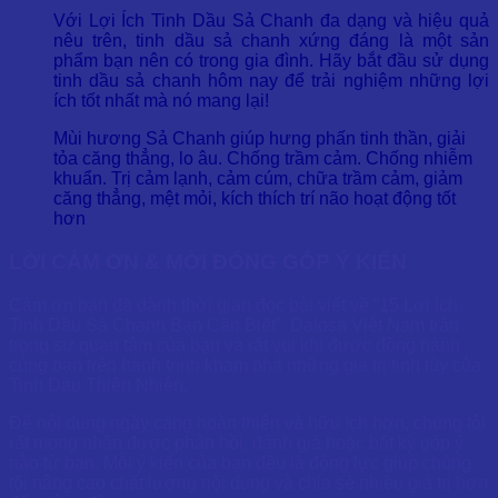
Với
Lợi Ích Tinh Dầu Sả Chanh
đa dạng và hiệu quả
nêu trên, tinh dầu sả chanh xứng đáng là một sản
phẩm bạn nên có trong gia đình. Hãy bắt đầu sử dụng
tinh dầu sả chanh hôm nay để trải nghiệm những lợi
ích tốt nhất mà nó mang lại!
Mùi hương Sả Chanh giúp hưng phấn tinh thần, giải
tỏa căng thẳng, lo âu. Chống trầm cảm. Chống nhiễm
khuẩn. Trị cảm lạnh, cảm cúm, chữa trầm cảm, giảm
căng thẳng, mệt mỏi, kích thích trí não hoạt động tốt
hơn
LỜI CẢM ƠN & MỜI ĐÓNG GÓP Ý KIẾN
Cảm ơn bạn đã dành thời gian đọc bài viết về “15 Lợi Ích
Tinh Dầu Sả Chanh Bạn Cần Biết”. Dalosa Việt Nam trân
trọng sự quan tâm của bạn và rất vui khi được đồng hành
cùng bạn trên hành trình khám phá những giá trị tinh túy của
Tinh Dầu Thiên Nhiên.
Để nội dung ngày càng hoàn thiện và hữu ích hơn, chúng tôi
rất mong nhận được phản hồi, đánh giá hoặc bất kỳ góp ý
nào từ bạn. Mỗi ý kiến của bạn đều là động lực giúp chúng
tôi nâng cao chất lượng nội dung và chia sẻ nhiều giá trị hơn