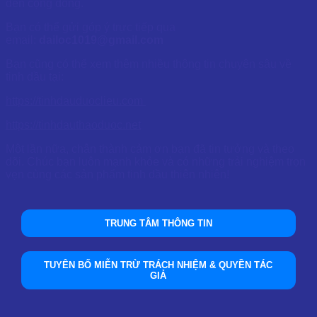
đến cộng đồng.
Bạn có thể gửi góp ý trực tiếp qua
email:
dailoc1019@gmail.com
Bạn cũng có thể xem thêm nhiều thông tin chuyên sâu về
tinh dầu tại:
https://tinhdauduoclieu.com
https://tinhdauthaoduoc.net
Một lần nữa, chân thành cảm ơn bạn đã tin tưởng và theo
dõi. Chúc bạn luôn mạnh khỏe và có những trải nghiệm trọn
vẹn cùng các sản phẩm tinh dầu thiên nhiên!
TRUNG TÂM THÔNG TIN
TUYÊN BỐ MIỄN TRỪ TRÁCH NHIỆM & QUYỀN TÁC
GIẢ