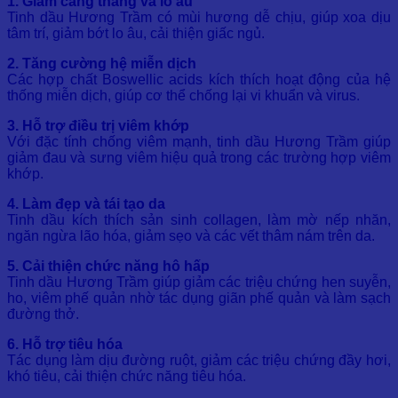
1. Giảm căng thẳng và lo âu
Tinh dầu Hương Trầm có mùi hương dễ chịu, giúp xoa dịu
tâm trí, giảm bớt lo âu, cải thiện giấc ngủ.
2. Tăng cường hệ miễn dịch
Các hợp chất Boswellic acids kích thích hoạt động của hệ
thống miễn dịch, giúp cơ thể chống lại vi khuẩn và virus.
3. Hỗ trợ điều trị viêm khớp
Với đặc tính chống viêm mạnh, tinh dầu Hương Trầm giúp
giảm đau và sưng viêm hiệu quả trong các trường hợp viêm
khớp.
4. Làm đẹp và tái tạo da
Tinh dầu kích thích sản sinh collagen, làm mờ nếp nhăn,
ngăn ngừa lão hóa, giảm sẹo và các vết thâm nám trên da.
5. Cải thiện chức năng hô hấp
Tinh dầu Hương Trầm giúp giảm các triệu chứng hen suyễn,
ho, viêm phế quản nhờ tác dụng giãn phế quản và làm sạch
đường thở.
6. Hỗ trợ tiêu hóa
Tác dụng làm dịu đường ruột, giảm các triệu chứng đầy hơi,
khó tiêu, cải thiện chức năng tiêu hóa.