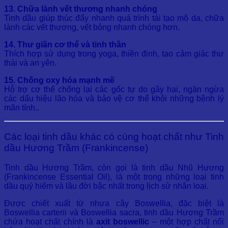
13. Chữa lành vết thương nhanh chóng
Tinh dầu giúp thúc đẩy nhanh quá trình tái tạo mô da, chữa
lành các vết thương, vết bỏng nhanh chóng hơn.
14. Thư giãn cơ thể và tinh thần
Thích hợp sử dụng trong yoga, thiền định, tạo cảm giác thư
thái và an yên.
15. Chống oxy hóa mạnh mẽ
Hỗ trợ cơ thể chống lại các gốc tự do gây hại, ngăn ngừa
các dấu hiệu lão hóa và bảo vệ cơ thể khỏi những bệnh lý
mãn tính.
.
Các loại tinh dầu khác có cùng hoạt chất như Tinh
dầu Hương Trầm (Frankincense)
Tinh dầu Hương Trầm, còn gọi là tinh dầu Nhũ Hương
(Frankincense Essential Oil), là một trong những loại tinh
dầu quý hiếm và lâu đời bậc nhất trong lịch sử nhân loại.
Được chiết xuất từ nhựa cây Boswellia, đặc biệt là
Boswellia carterii và Boswellia sacra, tinh dầu Hương Trầm
chứa hoạt chất chính là
axit boswellic
– một hợp chất nổi