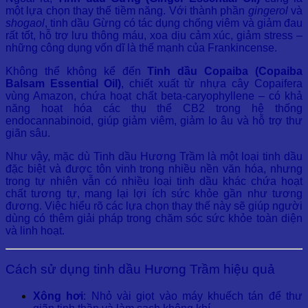
một lựa chọn thay thế tiềm năng. Với thành phần
gingerol
và
shogaol
, tinh dầu Gừng có tác dụng chống viêm và giảm đau
rất tốt, hỗ trợ lưu thông máu, xoa dịu cảm xúc, giảm stress –
những công dụng vốn dĩ là thế mạnh của Frankincense.
Không thể không kể đến
Tinh dầu Copaiba (Copaiba
Balsam Essential Oil)
, chiết xuất từ nhựa cây Copaifera
vùng Amazon, chứa hoạt chất beta-caryophyllene – có khả
năng hoạt hóa các thụ thể CB2 trong hệ thống
endocannabinoid, giúp giảm viêm, giảm lo âu và hỗ trợ thư
giãn sâu.
Như vậy, mặc dù Tinh dầu Hương Trầm là một loại tinh dầu
đặc biệt và được tôn vinh trong nhiều nền văn hóa, nhưng
trong tự nhiên vẫn có nhiều loại tinh dầu khác chứa hoạt
chất tương tự, mang lại lợi ích sức khỏe gần như tương
đương. Việc hiểu rõ các lựa chọn thay thế này sẽ giúp người
dùng có thêm giải pháp trong chăm sóc sức khỏe toàn diện
và linh hoạt.
Cách sử dụng tinh dầu Hương Trầm hiệu quả
Xông hơi
: Nhỏ vài giọt vào máy khuếch tán để thư