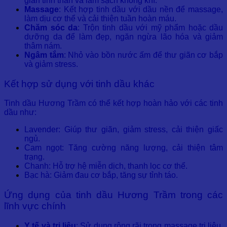
giãn tinh thần và làm sạch không khí.
Massage
: Kết hợp tinh dầu với dầu nền để massage,
làm dịu cơ thể và cải thiện tuần hoàn máu.
Chăm sóc da
: Trộn tinh dầu với mỹ phẩm hoặc dầu
dưỡng da để làm đẹp, ngăn ngừa lão hóa và giảm
thâm nám.
Ngâm tắm
: Nhỏ vào bồn nước ấm để thư giãn cơ bắp
và giảm stress.
Kết hợp sử dụng với tinh dầu khác
Tinh dầu Hương Trầm có thể kết hợp hoàn hảo với các tinh
dầu như:
Lavender: Giúp thư giãn, giảm stress, cải thiện giấc
ngủ.
Cam ngọt: Tăng cường năng lượng, cải thiện tâm
trạng.
Chanh: Hỗ trợ hệ miễn dịch, thanh lọc cơ thể.
Bạc hà: Giảm đau cơ bắp, tăng sự tỉnh táo.
Ứng dụng của tinh dầu Hương Trầm trong các
lĩnh vực chính
Y tế và trị liệu
: Sử dụng rộng rãi trong massage trị liệu,