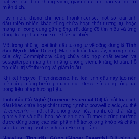
bật với đặc tính kháng viêm, giảm đau, an thần và hỗ trợ
miễn dịch.
Tuy nhiên, không chỉ riêng Frankincense, một số loại tinh
dầu thiên nhiên khác cũng chứa hoạt chất tương tự hoặc
mang lại công dụng gần giống, rất đáng để tìm hiểu và ứng
dụng trong chăm sóc sức khỏe tự nhiên.
Một trong những loại tinh dầu tương tự về công dụng là
Tinh
dầu Myrrh (Mộc Dược)
. Mặc dù khác loài cây, nhưng nhựa
của cây Commiphora cũng chứa các hợp chất terpen và
sesquiterpen mang tính năng chống viêm, kháng khuẩn, hỗ
trợ điều trị vết thương và giảm lo âu.
Khi kết hợp với Frankincense, hai loại tinh dầu này tạo nên
hiệu ứng cộng hưởng mạnh mẽ, được sử dụng rộng rãi
trong liệu pháp hương liệu.
Tinh dầu Củ Nghệ (Turmeric Essential Oil)
là một loại tinh
dầu khác chứa hoạt chất tương tự như boswellic acid, cụ thể
là
curcumin
– một chất chống oxy hóa mạnh, có khả năng
giảm viêm và điều hòa hệ miễn dịch. Turmeric cũng thường
được dùng trong các sản phẩm hỗ trợ xương khớp và chăm
sóc da tương tự như tinh dầu Hương Trầm.
Ngoài ra,
Tinh dầu Gừng (Ginger Essential Oil)
cũng là