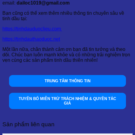
email:
dailoc1019@gmail.com
Bạn cũng có thể xem thêm nhiều thông tin chuyên sâu về
tinh dầu tại:
https://tinhdauduoclieu.com
https://tinhdauthaoduoc.net
Một lần nữa, chân thành cảm ơn bạn đã tin tưởng và theo
dõi. Chúc bạn luôn mạnh khỏe và có những trải nghiệm trọn
vẹn cùng các sản phẩm tinh dầu thiên nhiên!
TRUNG TÂM THÔNG TIN
TUYÊN BỐ MIỄN TRỪ TRÁCH NHIỆM & QUYỀN TÁC
GIẢ
Sản phẩm liên quan