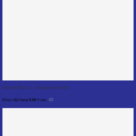
Dầu Hạt Mắc Ca - Macadamia Nut Oil
(2)
Được xếp hạng
5.00
5 sao