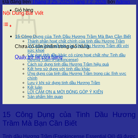
Đã đăng trên
Tháng 3 25, 2025
Tháng 7 2, 2026
bởi
Admin
Giỏ hàng
Nội Dung Bài Viết
15 Công Dụng của Tinh Dầu Hương Trầm Mà Bạn Cần Biết
Thành phần hoạt chất chính của tinh dầu Hương Trầm
15 Công Dụng nổi bật của Tinh Dầu Hương Trầm đối với
Chưa có sản phẩm trong giỏ hàng.
sức khoẻ
Các loại tinh dầu khác có cùng hoạt chất như Tinh dầu
Quay trở lại cửa hàng
Hương Trầm (Frankincense)
Cách sử dụng tinh dầu Hương Trầm hiệu quả
Kết hợp sử dụng với tinh dầu khác
Ứng dụng của tinh dầu Hương Trầm trong các lĩnh vực
chính
Lưu ý khi sử dụng tinh dầu Hương Trầm
Kết luận
LỜI CẢM ƠN & MỜI ĐÓNG GÓP Ý KIẾN
Sản phẩm liên quan
15 Công Dụng của Tinh Dầu Hương
Trầm Mà Bạn Cần Biết
Tinh dầu Hương Trầm (Frankincense Essential Oil) đã được