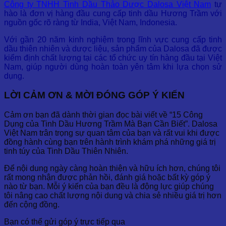
Công ty TNHH Tinh Dầu Thảo Dược Dalosa Việt Nam
tự
hào là đơn vị hàng đầu cung cấp tinh dầu Hương Trầm với
nguồn gốc rõ ràng từ India, Việt Nam, Indonesia.
Với gần 20 năm kinh nghiệm trong lĩnh vực cung cấp tinh
dầu thiên nhiên và dược liệu, sản phẩm của Dalosa đã được
kiểm định chất lượng tại các tổ chức uy tín hàng đầu tại Việt
Nam, giúp người dùng hoàn toàn yên tâm khi lựa chọn sử
dụng.
LỜI CẢM ƠN & MỜI ĐÓNG GÓP Ý KIẾN
Cảm ơn bạn đã dành thời gian đọc bài viết về “15 Công
Dụng của Tinh Dầu Hương Trầm Mà Bạn Cần Biết”. Dalosa
Việt Nam trân trọng sự quan tâm của bạn và rất vui khi được
đồng hành cùng bạn trên hành trình khám phá những giá trị
tinh túy của Tinh Dầu Thiên Nhiên.
Để nội dung ngày càng hoàn thiện và hữu ích hơn, chúng tôi
rất mong nhận được phản hồi, đánh giá hoặc bất kỳ góp ý
nào từ bạn. Mỗi ý kiến của bạn đều là động lực giúp chúng
tôi nâng cao chất lượng nội dung và chia sẻ nhiều giá trị hơn
đến cộng đồng.
Bạn có thể gửi góp ý trực tiếp qua