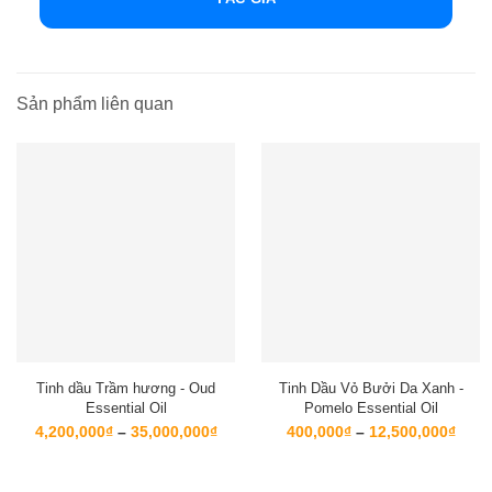
Sản phẩm liên quan
Tinh dầu Trầm hương - Oud
Tinh Dầu Vỏ Bưởi Da Xanh -
Essential Oil
Pomelo Essential Oil
Khoảng
Kho
4,200,000
₫
–
35,000,000
₫
400,000
₫
–
12,500,000
₫
giá:
giá:
từ
từ
4,200,000₫
400,
đến
đến