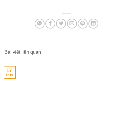
35,000,000₫
12,5
Bài viết liên quan
17
Th10