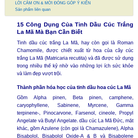
LỜI CẢM ƠN & MỜI ĐÓNG GÓP Ý KIẾN
Sản phẩm liên quan
15 Công Dụng Của Tinh Dầu Cúc Trắng
La Mã Mà Bạn Cần Biết
Tinh dầu cúc trắng La Mã, hay còn gọi là Roman
Chamomile, được chiết xuất từ hoa của cây cúc
trắng La Mã (Matricaria recutita) và đã được sử dụng
trong nhiều thế kỷ nhờ vào những lợi ích sức khỏe
và làm đẹp vượt trội.
Thành phần hóa học của
tinh dầu hoa cúc La Mã
Gồm Alpha pinen, Beta pinen, camphene,
caryophyllene, Sabinene, Myrcene, Gamma
terpinene-, Pinocarvone, Farsenol, cineole, Propyl
Angelate và Butyl Angelate. dầu cúc La Mã Đức, mặt
khác, gồm Azulene (còn gọi là Chamazulene), Alpha
Bisabolol, Bisabolol Oxide-A & B và Bisabolene