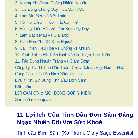
2. Kháng Khuẩn và Chống Nhiễm Khuẩn
3. Tác Dụng Chống Oxy Hóa Mạnh Mẽ
4. Làm Mờ Sẹo và Vết Thâm
5. Hỗ Trợ Điều Trị Co Thắt Cơ Thể
6. Hỗ Trợ Tiêu Hóa và Làm Sạch Dạ Dày
7. Làm Sạch Máu và Giải Độc
8. Điều Hòa Chu Kỳ Kinh Nguyệt
9. Cải Thiện Tiêu Hóa và Chống Vi Khuẩn
10. Kích Thích Hệ Thần Kinh và Cải Thiện Tinh Thần
11. Tác Dụng Nhuận Tràng và Giảm Đờm
Công Ty TNHH Tinh Dầu Thảo Dược Dalosa Việt Nam – Nhà
Cung Cấp Tinh Dầu Đơn Sâm Uy Tín
Lưu Ý Khi Sử Dụng Tinh Dầu Đơn Sâm
Kết Luận
LỜI CẢM ƠN & MỜI ĐÓNG GÓP Ý KIẾN
Sản phẩm liên quan
11 Lợi Ích Của Tinh Dầu Đơn Sâm Đáng
Ngạc Nhiên Đối Với Sức Khoẻ
Tinh dầu Đơn Sâm (Xô Thơm, Clary Sage Essential