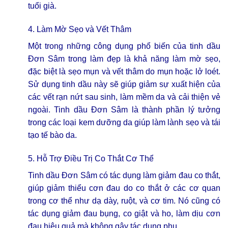
tuổi già.
4. Làm Mờ Sẹo và Vết Thâm
Một trong những công dụng phổ biến của tinh dầu
Đơn Sâm trong làm đẹp là khả năng làm mờ sẹo,
đặc biệt là sẹo mụn và vết thâm do mụn hoặc lở loét.
Sử dụng tinh dầu này sẽ giúp giảm sự xuất hiện của
các vết rạn nứt sau sinh, làm mềm da và cải thiện vẻ
ngoài. Tinh dầu Đơn Sâm là thành phần lý tưởng
trong các loại kem dưỡng da giúp làm lành sẹo và tái
tạo tế bào da.
5. Hỗ Trợ Điều Trị Co Thắt Cơ Thể
Tinh dầu Đơn Sâm có tác dụng làm giảm đau co thắt,
giúp giảm thiểu cơn đau do co thắt ở các cơ quan
trong cơ thể như dạ dày, ruột, và cơ tim. Nó cũng có
tác dụng giảm đau bụng, co giật và ho, làm dịu cơn
đau hiệu quả mà không gây tác dụng phụ.