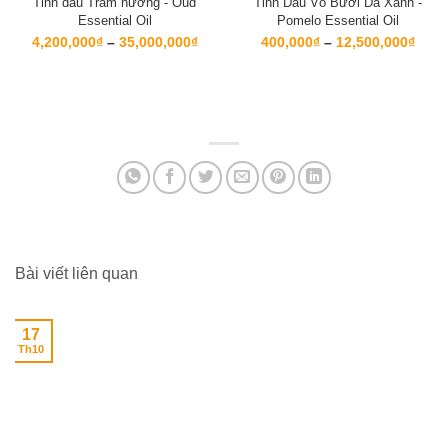
Tinh dầu Trầm hương - Oud
Tinh Dầu Vỏ Bưởi Da Xanh -
Essential Oil
Pomelo Essential Oil
Khoảng
Kho
4,200,000
₫
–
35,000,000
₫
400,000
₫
–
12,500,000
₫
giá:
giá:
từ
từ
4,200,000₫
400,
đến
đến
35,000,000₫
12,5
Bài viết liên quan
17
Th10